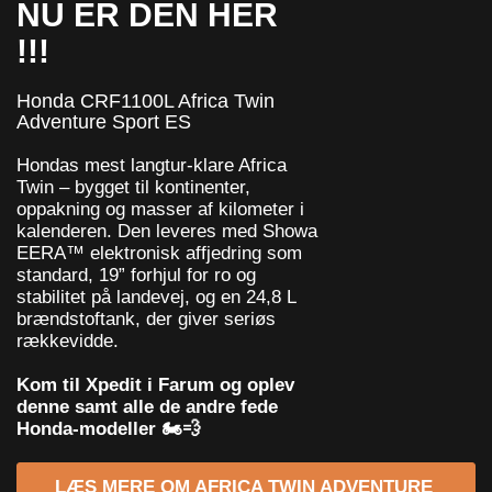
NU ER DEN HER
!!!
Honda CRF1100L Africa Twin
Adventure Sport ES
Hondas mest langtur-klare Africa
Twin – bygget til kontinenter,
oppakning og masser af kilometer i
kalenderen. Den leveres med Showa
EERA™ elektronisk affjedring som
standard, 19” forhjul for ro og
stabilitet på landevej, og en 24,8 L
brændstoftank, der giver seriøs
rækkevidde.
Kom til Xpedit i Farum og oplev
denne samt alle de andre fede
Honda-modeller 🏍️💨
LÆS MERE OM AFRICA TWIN ADVENTURE 