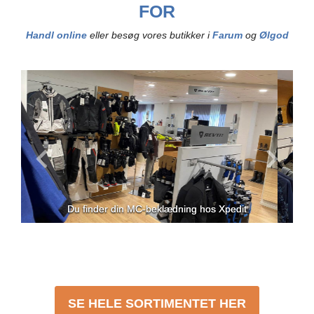
FOR
Handl online
eller besøg vores butikker i
Farum
og
Ølgod
Du finder din MC-beklædning hos Xpedit
Du finder din MC-beklædning hos Xpedit
Du finder din MC-beklædning hos Xpedit
SE HELE SORTIMENTET HER