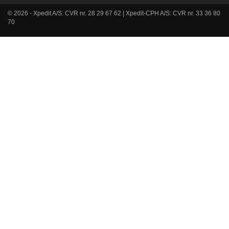
© 2026 - Xpedit A/S: CVR nr. 28 29 67 62 | Xpedit-CPH A/S: CVR nr. 33 36 80
70