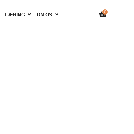
0
LÆRING
OM OS