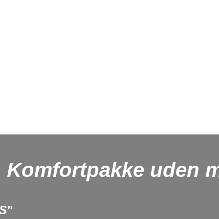
. Komfortpakke uden m
S"