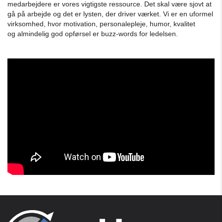
medarbejdere er vores vigtigste ressource. Det skal være sjovt at
gå på arbejde og det er lysten, der driver værket. Vi er en uformel
virksomhed, hvor motivation, personalepleje, humor, kvalitet
og almindelig god opførsel er buzz-words for ledelsen.