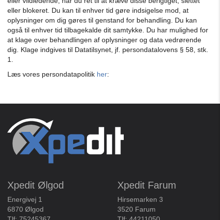
eller vildledende, har du ret til at kræve disse berigtiget, slettet
eller blokeret. Du kan til enhver tid gøre indsigelse mod, at
oplysninger om dig gøres til genstand for behandling. Du kan
også til enhver tid tilbagekalde dit samtykke. Du har mulighed for
at klage over behandlingen af oplysninger og data vedrørende
dig. Klage indgives til Datatilsynet, jf. persondatalovens § 58, stk.
1.
Læs vores persondatapolitik
her
:
Xpedit Ølgod
Xpedit Farum
Energivej 1
Hirsemarken 3
6870 Ølgod
3520 Farum
Tlf:
75245367
Tlf:
44211050