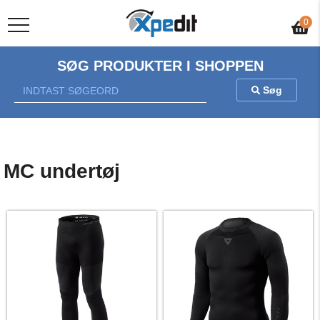
Gratis fragt v/køb over 500 kr.
0
SØG PRODUKTER I SHOPPEN
Søg
MC undertøj