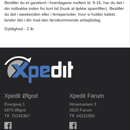
Bestiller du et gavekort i hverdagene mellem kl. 9-16, har du det i
din indbakke inden for kort tid (husk at tjekke spamfilter). Bestiller
du det i weekenden eller i ferieperioder, hvor vi holder lukket,
lander det i din mail den førstkommende arbejdsdag.
Gyldighed - 2 år
Xpedit Ølgod
Xpedit Farum
Energivej 1
Hirsemarken 3
6870 Ølgod
3520 Farum
Tlf:
75245367
Tlf:
44211050