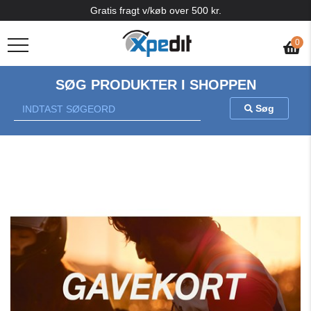
Gratis fragt v/køb over 500 kr.
0
SØG PRODUKTER I SHOPPEN
Søg