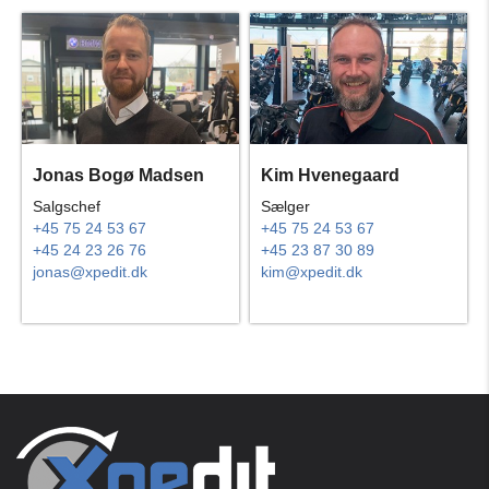
Jonas Bogø Madsen
Kim Hvenegaard
Salgschef
Sælger
+45 75 24 53 67
+45 75 24 53 67
+45 24 23 26 76
+45 23 87 30 89
jonas@xpedit.dk
kim@xpedit.dk