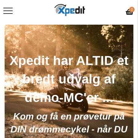
0
Xpedit har ALTID et
bredt udvalg af
demo-MC'er ...
Kom og få en prøvetur på
DIN drømmecykel - når DU