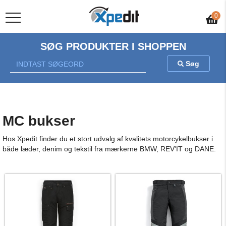
Gratis fragt v/køb over 500 kr.
0
SØG PRODUKTER I SHOPPEN
Søg
MC bukser
Hos Xpedit finder du et stort udvalg af kvalitets motorcykelbukser i
både læder, denim og tekstil fra mærkerne BMW, REV'IT og DANE.