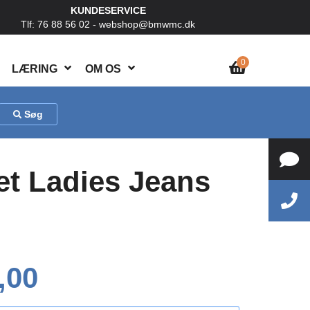
KUNDESERVICE
Tlf: 76 88 56 02 -
webshop@bmwmc.dk
0
LÆRING
OM OS
Søg
let Ladies Jeans
,00