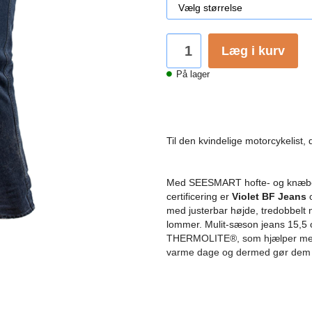
Læg i kurv
På lager
Til den kvindelige motorcykelist,
Med SEESMART hofte- og knæbesk
certificering er
Violet BF Jeans
o
med justerbar højde, tredobbelt
lommer. Mulit-sæson jeans 15,5
THERMOLITE®, som hjælper med 
varme dage og dermed gør dem til