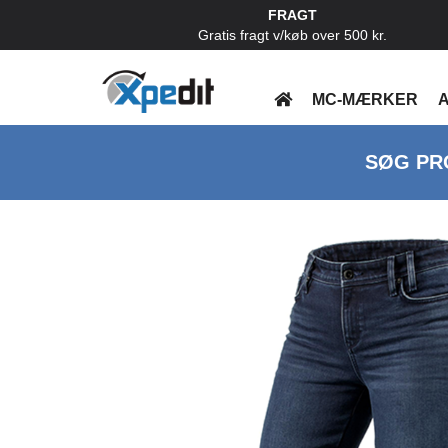
FRAGT
Gratis fragt v/køb over 500 kr.
MC-MÆRKER
A
SØG PR