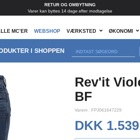
RETUR OG OMBYTNING
Varer kan byttes 14 dage efter modtagelse
LLE MC'ER
WEBSHOP
VÆRKSTED
ØKONOMI
ODUKTER I SHOPPEN
Rev'it Vio
BF
Varenr.: FPJ061647229
DKK 1.539