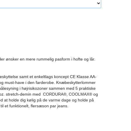
 der ønsker en mere rummelig pasform i hofte og lår.
yttelse samt et enkeltlags koncept CE Klasse AA-
g must-have i den farderobe. Knæbeskytterlommer
 nålesyning i højrisikozoner sammen med 5 praktiske
 oz. stretch-demin med
CORDURA®, COOLMAX® og
at holde dig kølig på de varme dage og holde på
 et funktionelt, flersæson par jeans.