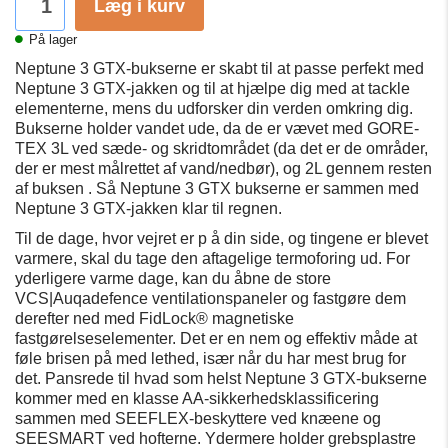
Læg i kurv
På lager
Neptune 3 GTX-bukserne er skabt til at passe perfekt med
Neptune 3 GTX-jakken og til at hjælpe dig med at tackle
elementerne, mens du udforsker din verden omkring dig.
Bukserne holder vandet ude, da de er vævet med GORE-
TEX 3L ved sæde- og skridtområdet (da det er de områder,
der er mest målrettet af vand/nedbør), og 2L gennem resten
af
​​buksen
. Så Neptune 3 GTX bukserne er sammen med
Neptune 3 GTX-jakken klar til regnen.
Til de dage, hvor vejret er p å
din
side, og tingene er blevet
varmere, skal du tage den aftagelige termoforing ud. For
yderligere varme dage, kan du åbne de store
VCS|Auqadefence ventilationspaneler og fastgøre dem
derefter ned med FidLock® magnetiske
fastgørelseselementer. Det er en nem og effektiv måde at
føle brisen på med lethed, især når du har mest brug for
det. Pansrede til hvad som helst Neptune 3 GTX-bukserne
kommer med en klasse AA-sikkerhedsklassificering
sammen med SEEFLEX-beskyttere ved knæene og
SEESMART ved hofterne. Ydermere holder grebsplastre