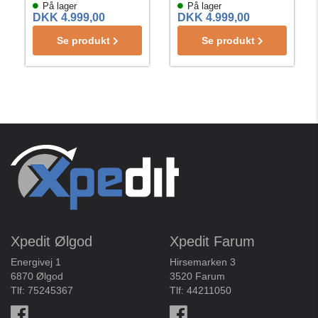
På lager
På lager
DKK 4.999,00
DKK 4.999,00
Se produkt
Se produkt
Xpedit Ølgod
Xpedit Farum
Energivej 1
Hirsemarken 3
6870 Ølgod
3520 Farum
Tlf:
75245367
Tlf:
44211050