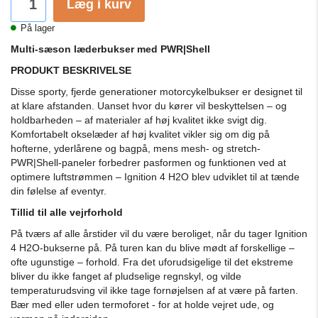
Læg i kurv
På lager
Multi-sæson læderbukser med PWR|Shell
PRODUKT BESKRIVELSE
Disse sporty, fjerde generationer motorcykelbukser er designet til
at klare afstanden. Uanset hvor du kører vil beskyttelsen – og
holdbarheden – af materialer af høj kvalitet ikke svigt dig.
Komfortabelt okselæder af høj kvalitet vikler sig om dig på
hofterne, yderlårene og bagpå, mens mesh- og stretch-
PWR|Shell-paneler forbedrer pasformen og funktionen ved at
optimere luftstrømmen – Ignition 4 H2O blev udviklet til at tænde
din følelse af eventyr.
Tillid til alle vejrforhold
På tværs af alle årstider vil du være beroliget, når du tager Ignition
4 H2O-bukserne på. På turen kan du blive mødt af forskellige –
ofte ugunstige – forhold. Fra det uforudsigelige til det ekstreme
bliver du ikke fanget af pludselige regnskyl, og vilde
temperaturudsving vil ikke tage fornøjelsen af ​​at være på farten.
Bær med eller uden termoforet - for at holde vejret ude, og