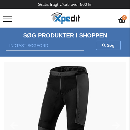
Gratis fragt v/køb over 500 kr.
0
SØG PRODUKTER I SHOPPEN
Søg
Previous
Nex