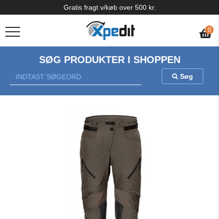
Gratis fragt v/køb over 500 kr.
0
SØG PRODUKTER I SHOPPEN
Søg
Previous
Nex