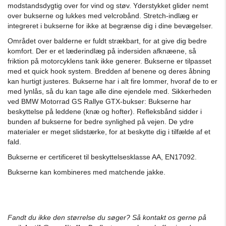
modstandsdygtig over for vind og støv. Yderstykket glider nemt
over bukserne og lukkes med velcrobånd. Stretch-indlæg er
integreret i bukserne for ikke at begrænse dig i dine bevægelser.
Området over balderne er fuldt strækbart, for at give dig bedre
komfort. Der er et læderindlæg på indersiden af​​knæene, så
friktion på motorcyklens tank ikke generer. Bukserne er tilpasset
med et quick hook system. Bredden af ​​benene og deres åbning
kan hurtigt justeres. Bukserne har i alt fire lommer, hvoraf de to er
med lynlås, så du kan tage alle dine ejendele med. Sikkerheden
ved BMW Motorrad GS Rallye GTX-bukser: Bukserne har
beskyttelse på leddene (knæ og hofter). Refleksbånd sidder i
bunden af ​​bukserne for bedre synlighed på vejen. De ydre
materialer er meget slidstærke, for at beskytte dig i tilfælde af et
fald.
Bukserne er certificeret til beskyttelsesklasse AA, EN17092.
Bukserne kan kombineres med matchende jakke.
Fandt du ikke den størrelse du søger? Så kontakt os gerne på