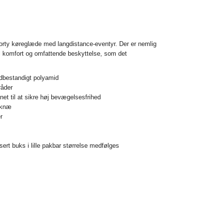
porty køreglæde med langdistance-eventyr. Der er nemlig
 komfort og omfattende beskyttelse, som det
idbestandigt polyamid
råder
et til at sikre høj bevægelsesfrihed
 knæ
r
ert buks i lille pakbar størrelse medfølges