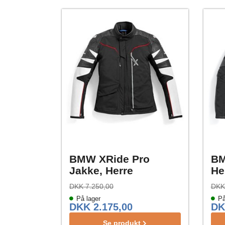
BMW XRide Pro
BM
Jakke, Herre
He
DKK 7.250,00
DKK
På lager
På
DKK 2.175,00
DK
Se produkt