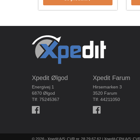
Xpedit Ølgod
Xpedit Farum
Energivej 1
Hirsemarken 3
6870 Ølgod
3520 Farum
Tlf:
75245367
Tlf:
44211050
© 2026 - Xpedit A/S: CVR nr. 28 29 67 62 | Xpedit-CPH A/S: CVR