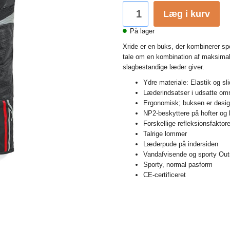
Læg i kurv
På lager
Xride er en buks, der kombinerer s
tale om en kombination af maksimal
slagbestandige læder giver.
Ydre materiale: Elastik og sl
Læderindsatser i udsatte om
Ergonomisk; buksen er design
NP2-beskyttere på hofter og
Forskellige refleksionsfaktore
Talrige lommer
Læderpude på indersiden
Vandafvisende og sporty Outs
Sporty, normal pasform
CE-certificeret