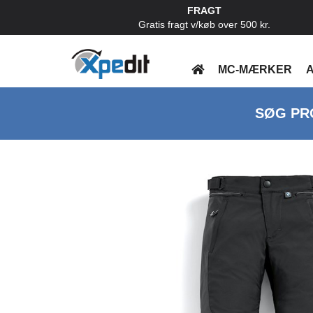
FRAGT
Gratis fragt v/køb over 500 kr.
MC-MÆRKER
A
SØG PR