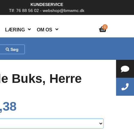
KUNDESERVICE
Tlf: 76 88 56 02 -
webshop@bmwmc.dk
0
LÆRING
OM OS
Søg
 Buks, Herre
,38