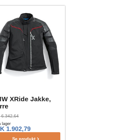
W XRide Jakke,
rre
 6.342,64
 lager
K 1.902,79
Se produkt