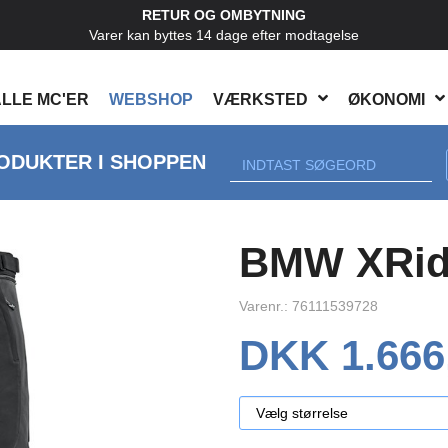
RETUR OG OMBYTNING
Varer kan byttes 14 dage efter modtagelse
LLE MC'ER
WEBSHOP
VÆRKSTED
ØKONOMI
ODUKTER I SHOPPEN
BMW XRide
Varenr.: 76111539728
DKK 1.666