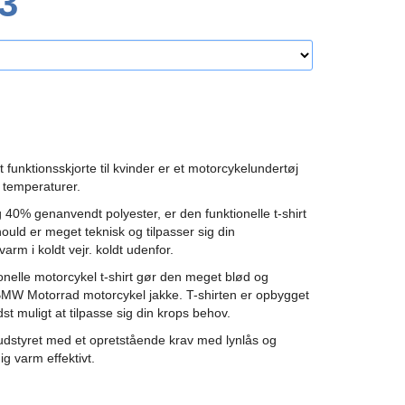
3
nktionsskjorte til kvinder er et motorcykelundertøj
e temperaturer.
0% genanvendt polyester, er den funktionelle t-shirt
nould er meget teknisk og tilpasser sig din
arm i koldt vejr. koldt udenfor.
nelle motorcykel t-shirt gør den meget blød og
BMW Motorrad motorcykel jakke. T-shirten er opbygget
dst muligt at tilpasse sig din krops behov.
udstyret med et opretstående krav med lynlås og
ig varm effektivt.