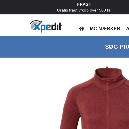
FRAGT
Gratis fragt v/køb over 500 kr.
MC-MÆRKER
A
SØG PR
Previous