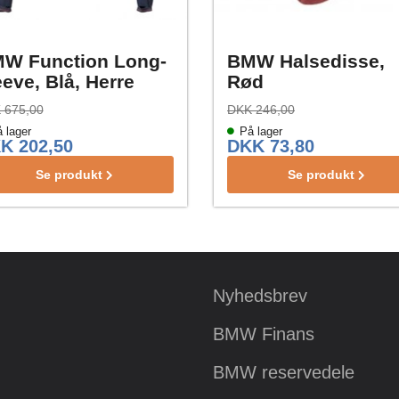
W Function Long-
BMW Halsedisse,
eeve, Blå, Herre
Rød
 675,00
DKK 246,00
 lager
På lager
K 202,50
DKK 73,80
Se produkt
Se produkt
Nyhedsbrev
BMW Finans
BMW reservedele