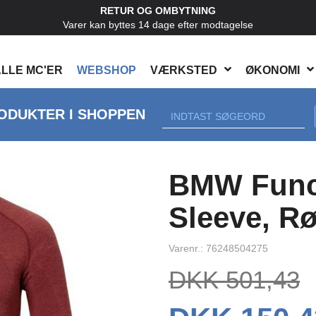
RETUR OG OMBYTNING
Varer kan byttes 14 dage efter modtagelse
LLE MC'ER
WEBSHOP
VÆRKSTED
ØKONOMI
ODUKTER I SHOPPEN
Next
BMW Func
Sleeve, R
Varenr.: 76248504275
DKK 501,43