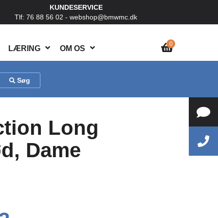
KUNDESERVICE
Tlf: 76 88 56 02 -
webshop@bmwmc.dk
0
LÆRING
OM OS
Søg
tion Long
ød, Dame