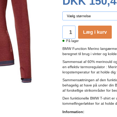
DKK 150,4
Læg i kurv
På lager
BMW Function Merino langærmet fu
beregnet til brug i vinter og kold
Sammensat af 60% merinould og 4
en effektiv termoregulator : Meri
kropstemperatur for at holde dig v
Sammensætningen af ​​den funktio
behagelig at have på under din 
af forskellige strikområder for be
Den funktionelle BMW T-shirt er 
tommelfingerløkker for at holde d
Information: