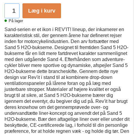
Læg i kurv
På lager
Sand-serien er et ikon i REV'IT! lineup, der inkarnerer en
karakteristisk stil, der gennem årene har defineret rejser
inden for motorcykelindustrien. Den arv fortsætter med
Sand 5 H2O-bukserne. Designet til fremtiden Sand 5 H2O-
bukserne får en lidt mere fartdrevet karakter sammenlignet
med den udgående Sand 4. Efterhånden som adventure-
cykler bliver mere sportive og dynamiske, afspejler Sand 5
H2O-bukserne dette brancheskifte. Gennem dette nye
design var Rev'it i stand til at kombinere drop-down
ventilationspaneler på lårene foran og på læg med
justerbare stropper. Materialer af højere kvalitet er også
brugt til at sikre, at Sand 5 H2O-bukserne bærer dig
igennem det eventyr, du begiver dig ud på. Rev'it har brugt
deres knowhow om det gennemprøvede over- og
undervandtætte liner-koncept og anvendt det på Sand 5
H2O-bukserne. Bær den aftagelige liner over eller under dit
beskyttede, CE-certificerede lag, i forhold til din personlige
præference, for at holde regnen væk - og holde dig tør. Den