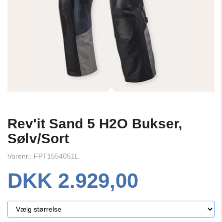
Rev'it Sand 5 H2O Bukser,
Sølv/Sort
Varenr.: FPT1554051L
DKK 2.929,00