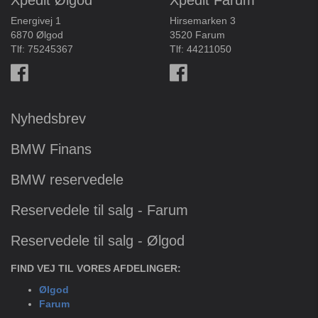
Xpedit Ølgod
Xpedit Farum
Energivej 1
Hirsemarken 3
6870 Ølgod
3520 Farum
Tlf:
75245367
Tlf:
44211050
Nyhedsbrev
BMW Finans
BMW reservedele
Reservedele til salg - Farum
Reservedele til salg - Ølgod
FIND VEJ TIL VORES AFDELINGER:
Ølgod
Farum