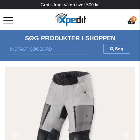
Gratis fragt v/køb over 500 kr.
0
SØG PRODUKTER I SHOPPEN
Søg
Previous
Nex