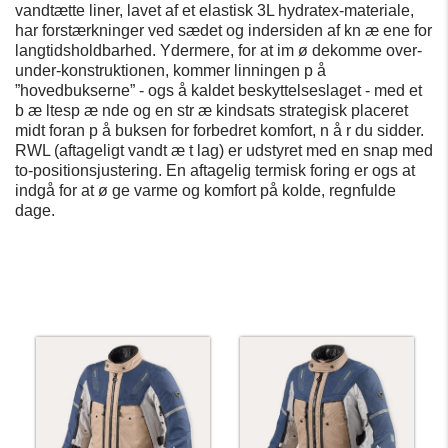
vandtætte liner, lavet af et elastisk 3L hydratex-materiale,
har forstærkninger ved sædet og indersiden af
​​​​​kn
æ
ene for
langtidsholdbarhed. Ydermere, for at im
ø
dekomme over-
under-konstruktionen, kommer linningen p
å
”hovedbukserne” - ogs
å
kaldet beskyttelseslaget - med et
b
æ
ltesp
æ
nde og en str
æ
kindsats strategisk placeret
midt foran p
å
buksen for forbedret komfort, n
å
r du sidder.
RWL (aftageligt vandt
æ
t lag) er udstyret med en snap med
to-positionsjustering. En aftagelig termisk foring er ogs
at
indgå for at
ø
ge varme og komfort på kolde, regnfulde
dage.