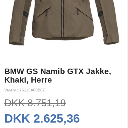
BMW GS Namib GTX Jakke,
Khaki, Herre
Varenr.: 76115A80B07
DKK 8.751,19
DKK 2.625,36