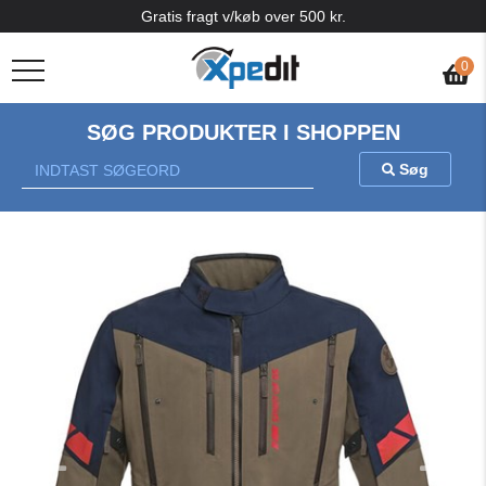
Gratis fragt v/køb over 500 kr.
0
SØG PRODUKTER I SHOPPEN
Søg
Previous
Nex