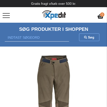
Gratis fragt v/køb over 500 kr.
0
SØG PRODUKTER I SHOPPEN
Søg
Previous
Nex