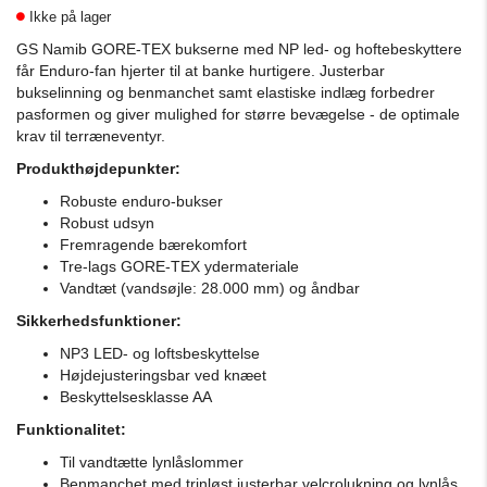
Ikke på lager
GS Namib GORE-TEX bukserne med NP led- og hoftebeskyttere
får Enduro-fan hjerter til at banke hurtigere.
Justerbar
bukselinning og benmanchet samt elastiske indlæg forbedrer
pasformen og giver mulighed for større bevægelse - de optimale
krav til terræneventyr.
Produkthøjdepunkter:
Robuste enduro-bukser
Robust udsyn
Fremragende bærekomfort
Tre-lags GORE-TEX ydermateriale
Vandtæt (vandsøjle: 28.000 mm) og åndbar
Sikkerhedsfunktioner:
NP3 LED- og loftsbeskyttelse
Højdejusteringsbar ved knæet
Beskyttelsesklasse AA
Funktionalitet:
Til vandtætte lynlåslommer
Benmanchet med trinløst justerbar velcrolukning og lynlås