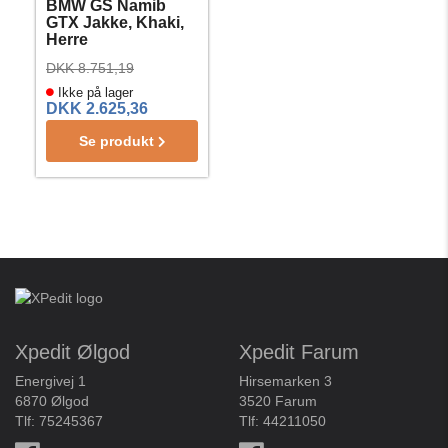
BMW GS Namib
GTX Jakke, Khaki,
Herre
DKK 8.751,19
Ikke på lager
DKK 2.625,36
Se produkt
Xpedit Ølgod
Xpedit Farum
Energivej 1
Hirsemarken 3
6870 Ølgod
3520 Farum
Tlf:
75245367
Tlf:
44211050