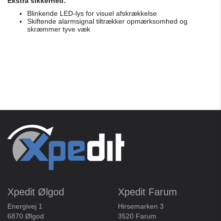
Ekstra sikkerhed:
Blinkende LED-lys for visuel afskrækkelse
Skiftende alarmsignal tiltrækker opmærksomhed og
skræmmer tyve væk
Xpedit Ølgod
Xpedit Farum
Energivej 1
Hirsemarken 3
6870 Ølgod
3520 Farum