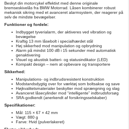
Beskyt din motorcykel effektivt med denne originale
bremseskivelås fra BMW Motorrad. Låsen kombinerer robust
mekanisk sikring med et avanceret alarmsystem, der reagerer på
selv de mindste bevægelser.
Funktioner og fordele:
Indbygget tyverialarm, der aktiveres ved vibration og
bevægelse
Kraftig 13 mm låsebolt i specialhærdet stål
Høj sikkerhed mod manipulation og opbrydning
Alarm på mindst 100 dB i 15 sekunder med automatisk
genaktivering
Visuel og akustisk batteri- og statusindikator (LED)
Kompakt design – nem at opbevare og transportere
Sikkerhed:
Manipulations- og indbrudsresistent konstruktion
Modstandsdygtig over for værktøj som boltsakse og save
Højkvalitetsmaterialer beskytter mod sprængning og slag
Avanceret låsecylinder mod “intelligente” indbrudsforsøg
SRA-godkendt (anerkendt af forsikringsselskaber)
Specifikationer:
Mål: 115 × 67 × 42 mm
Vægt: 880 g
Farve: Hvid (pulverlakeret)