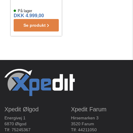
På lager
DKK 4.999,00
Se produkt
Xpedit Ølgod
Xpedit Farum
Energivej 1
Hirsemarken 3
6870 Ølgod
3520 Farum
Tlf:
75245367
Tlf:
44211050