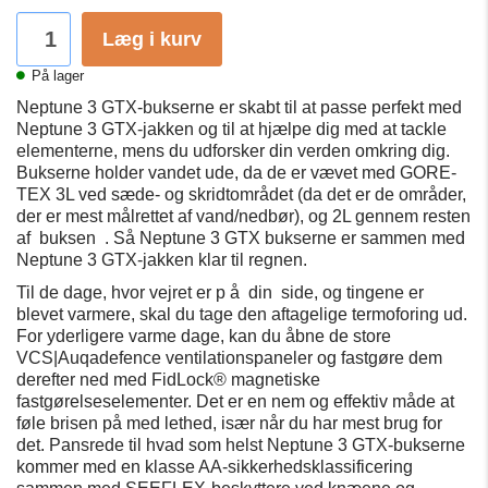
Læg i kurv
På lager
Neptune 3 GTX-bukserne er skabt til at passe perfekt med
Neptune 3 GTX-jakken og til at hjælpe dig med at tackle
elementerne, mens du udforsker din verden omkring dig.
Bukserne holder vandet ude, da de er vævet med GORE-
TEX 3L ved sæde- og skridtområdet (da det er de områder,
der er mest målrettet af vand/nedbør), og 2L gennem resten
af
​​buksen
. Så Neptune 3 GTX bukserne er sammen med
Neptune 3 GTX-jakken klar til regnen.
Til de dage, hvor vejret er p å
din
side, og tingene er
blevet varmere, skal du tage den aftagelige termoforing ud.
For yderligere varme dage, kan du åbne de store
VCS|Auqadefence ventilationspaneler og fastgøre dem
derefter ned med FidLock® magnetiske
fastgørelseselementer. Det er en nem og effektiv måde at
føle brisen på med lethed, især når du har mest brug for
det. Pansrede til hvad som helst Neptune 3 GTX-bukserne
kommer med en klasse AA-sikkerhedsklassificering