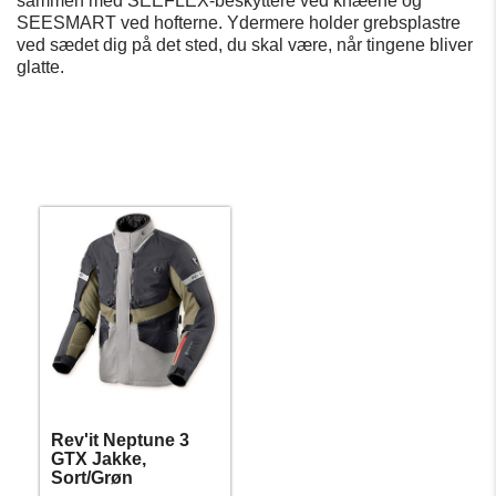
sammen med SEEFLEX-beskyttere ved knæene og
SEESMART ved hofterne. Ydermere holder grebsplastre
ved sædet dig på det sted, du skal være, når tingene bliver
glatte.
Rev'it Neptune 3
GTX Jakke,
Sort/Grøn