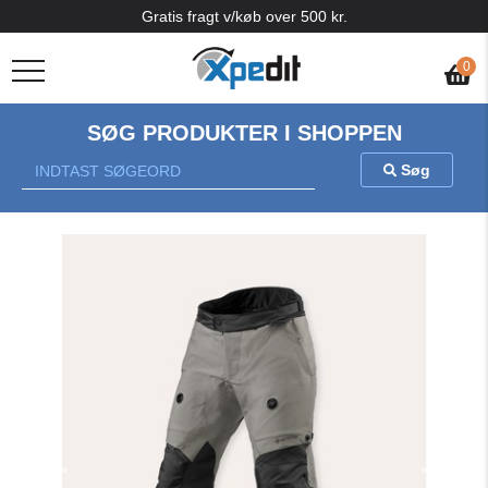
Gratis fragt v/køb over 500 kr.
0
SØG PRODUKTER I SHOPPEN
Søg
Previous
Nex