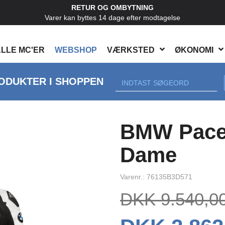
RETUR OG OMBYTNING
Varer kan byttes 14 dage efter modtagelse
LLE MC'ER
WEBSHOP
VÆRKSTED
ØKONOMI
ODUKTER I SHOPPEN
Next
BMW Pace 
Dame
Varenr.: 76135B3D571
DKK 9.540,0