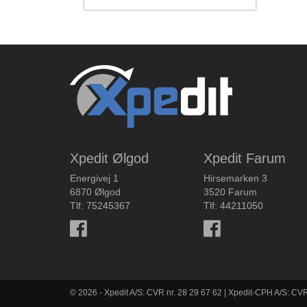
Xpedit Ølgod
Xpedit Farum
Energivej 1
Hirsemarken 3
6870 Ølgod
3520 Farum
Tlf:
75245367
Tlf:
44211050
© 2026 - Xpedit A/S: CVR nr. 28 29 67 62 | Xpedit-CPH A/S: CVR