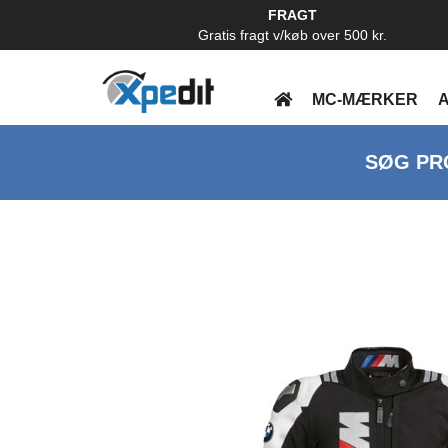
FRAGT
Gratis fragt v/køb over 500 kr.
MC-MÆRKER
A
SØG PR
Previous