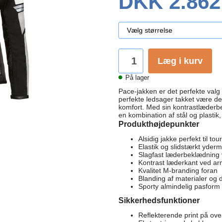
DKK 2.862
Læg i kurv
På lager
Pace-jakken er det perfekte valg 
perfekte ledsager takket være d
komfort. Med sin kontrastlæderb
en kombination af stål og plastik
Produkthøjdepunkter
Alsidig jakke perfekt til tou
Elastik og slidstærkt yderm
Slagfast læderbeklædning
Kontrast læderkant ved a
Kvalitet M-branding foran
Blanding af materialer og 
Sporty almindelig pasform
Sikkerhedsfunktioner
Reflekterende print på ove