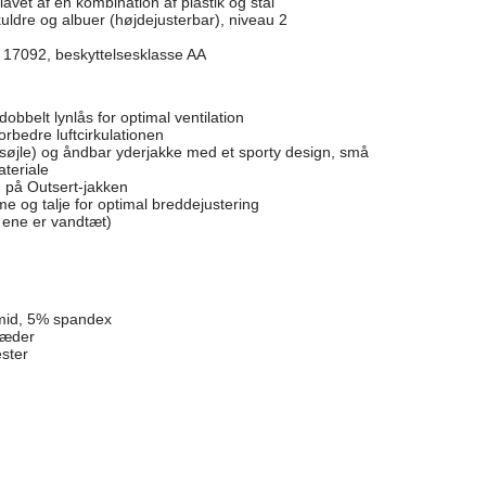
lavet af en kombination af plastik og stål
ldre og albuer (højdejusterbar), niveau 2
EN 17092, beskyttelsesklasse AA
bbelt lynlås for optimal ventilation
orbedre luftcirkulationen
øjle) og åndbar yderjakke med et sporty design, små
teriale
n på Outsert-jakken
e og talje for optimal breddejustering
 ene er vandtæt)
mid, 5% spandex
læder
ster