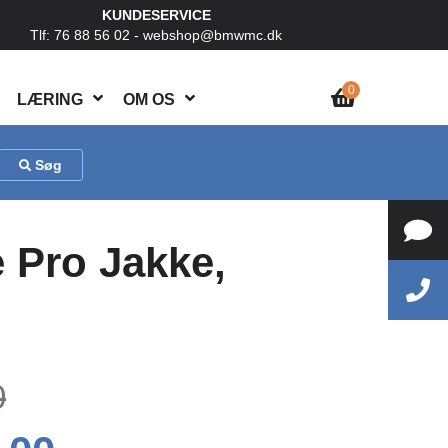
KUNDESERVICE
Tlf: 76 88 56 02 -
webshop@bmwmc.dk
0
LÆRING
OM OS
Søg
Pro Jakke,
0