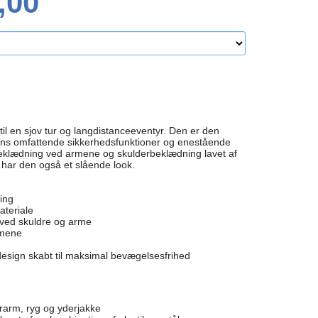
,00
til en sjov tur og langdistanceeventyr. Den er den
ens omfattende sikkerhedsfunktioner og enestående
eklædning ved armene og skulderbeklædning lavet af
, har den også et slående look.
ring
ateriale
 ved skuldre og arme
rmene
design skabt til maksimal bevægelsesfrihed
rarm, ryg og yderjakke