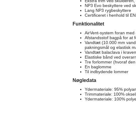
Ekstra trim ved skulderen, 
NP3 Evo beskyttere ved sku
Lang NP3 rygbeskyttere
Certificeret i henhold til 
Funktionalitet
AirVent-system foran med do
Afstandsstof bagpå for at f
Vandtæt (10.000 mm vands
pakningsmål og elastisk ma
Vandtæt balaclava i krave
Elastiske bånd ved overarm
Tre forlommer (hvoraf den
En baglomme
Til indbydende lommer
Nøgledata
Ydermateriale: 95% polya
Trimmateriale: 100% okse
Ydermateriale: 100% polye