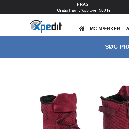
FRAGT
Gratis fragt v/køb over 500 kr.
MC-MÆRKER
A
SØG PR
Previous