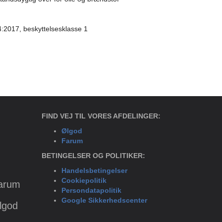
34:2017, beskyttelsesklasse 1
FIND VEJ TIL VORES AFDELINGER:
Ølgod
Farum
BETINGELSER OG POLITIKER:
Handelsbetingelser
Cookiepolitik
Farum
Persondatapolitik
Google Sikkerhedscenter
Ølgod