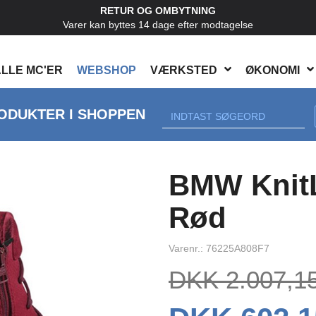
RETUR OG OMBYTNING
Varer kan byttes 14 dage efter modtagelse
LLE MC'ER
WEBSHOP
VÆRKSTED
ØKONOMI
ODUKTER I SHOPPEN
Next
BMW KnitL
Rød
Varenr.: 76225A808F7
DKK 2.007,1