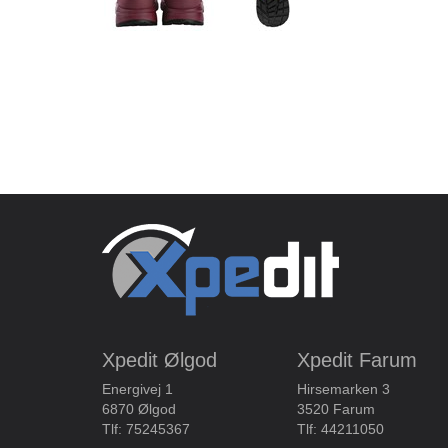
Xpedit Ølgod
Xpedit Farum
Energivej 1
Hirsemarken 3
6870 Ølgod
3520 Farum
Tlf:
75245367
Tlf:
44211050