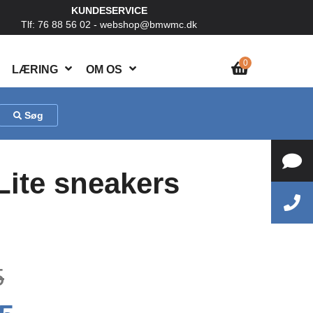
KUNDESERVICE
Tlf: 76 88 56 02 -
webshop@bmwmc.dk
0
LÆRING
OM OS
Søg
ite sneakers
5