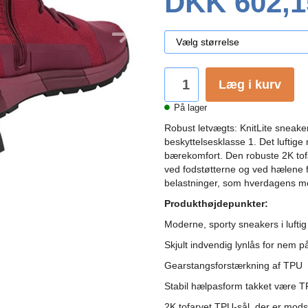
DKK 602,1
Læg i kurv
På lager
Robust letvægts: KnitLite sneake
beskyttelsesklasse 1. Det luftige
bærekomfort. Den robuste 2K tof
ved fodstøtterne og ved hælene f
belastninger, som hverdagens mo
Produkthøjdepunkter:
Moderne, sporty sneakers i luftig
Skjult indvendig lynlås for nem 
Gearstangsforstærkning af TPU
Stabil hælpasform takket være T
2K tofarvet TPU-sål, der er mods