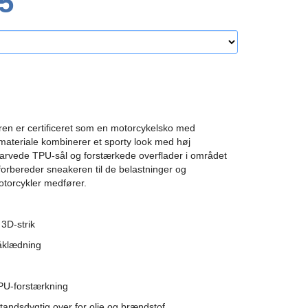
5
ren er certificeret som en motorcykelsko med
 materiale kombinerer et sporty look med høj
arvede TPU-sål og forstærkede overflader i området
orbereder sneakeren til de belastninger og
torcykler medfører.
 3D-strik
påklædning
PU-forstærkning
tandsdygtig over for olie og brændstof