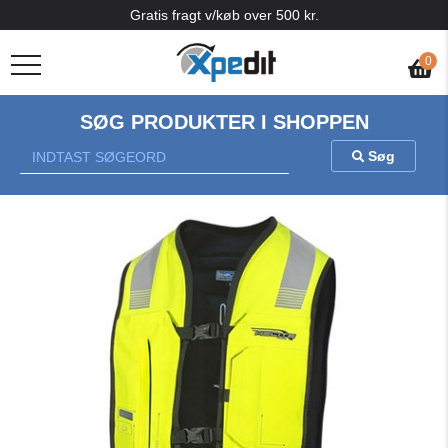
Gratis fragt v/køb over 500 kr.
0
SØG PRODUKTER I SHOPPEN
Søg
Previous
Nex