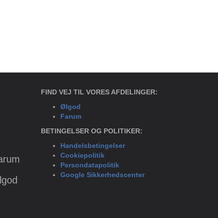
FIND VEJ TIL VORES AFDELINGER:
Ølgod
Farum
BETINGELSER OG POLITIKER:
Handelsbetingelser
Cookiepolitik
Farum
Persondatapolitik
Google Sikkerhedscenter
Ølgod