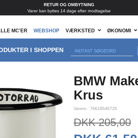
RETUR OG OMBYTNING
Varer kan byttes 14 dage efter modtagelse
LLE MC'ER
WEBSHOP
VÆRKSTED
ØKONOMI
ODUKTER I SHOPPEN
Next
BMW Make 
Krus
Varenr.: 76618546725
DKK 205,00