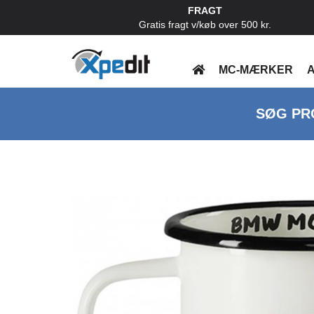
FRAGT
Gratis fragt v/køb over 500 kr.
MC-MÆRKER
A
SØG PR
Previous