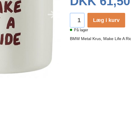
DKK 61,50
Læg i kurv
På lager
BMW Metal Krus, Make Life A Ri