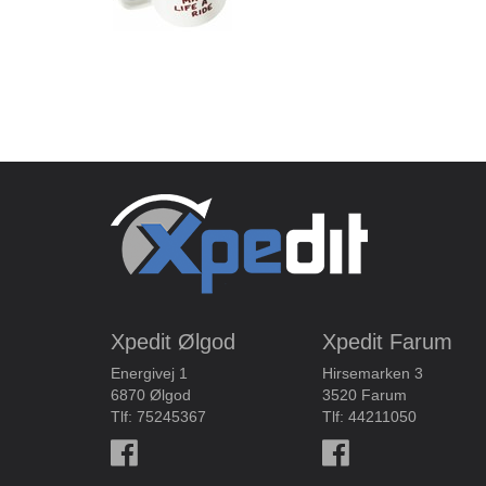
Xpedit Ølgod
Xpedit Farum
Energivej 1
Hirsemarken 3
6870 Ølgod
3520 Farum
Tlf:
75245367
Tlf:
44211050