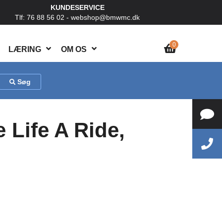
KUNDESERVICE
Tlf: 76 88 56 02 -
webshop@bmwmc.dk
0
LÆRING
OM OS
Søg
Life A Ride,