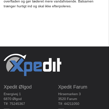
overfladen og gør læderet mere vandafvisende. Balsamen
trænger hurtigt ind og skal ikke efterpoleres.
Xpedit Ølgod
Xpedit Farum
Energivej 1
Hirsemarken 3
6870 Ølgod
3520 Farum
Tlf:
75245367
Tlf:
44211050