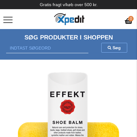
Gratis fragt v/køb over 500 kr.
0
SØG PRODUKTER I SHOPPEN
Søg