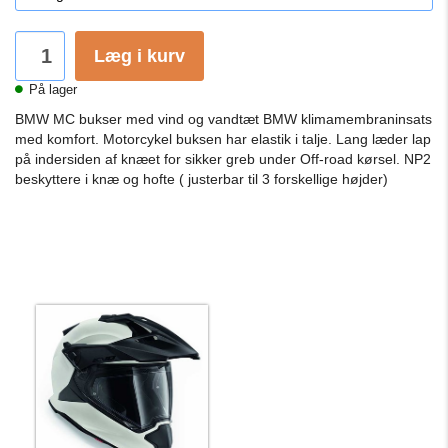
Læg i kurv
På lager
BMW MC bukser med vind og vandtæt BMW klimamembraninsats
med komfort. Motorcykel buksen har elastik i talje. Lang læder lap
på indersiden af ​​knæet for sikker greb under Off-road kørsel. NP2
beskyttere i knæ og hofte ( justerbar til 3 forskellige højder)