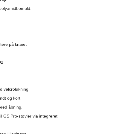
t polyamidbomuld.
ttere på knæet
92
d velcrolukning.
ndt og kort.
bred åbning.
l GS Pro-støvler via integreret