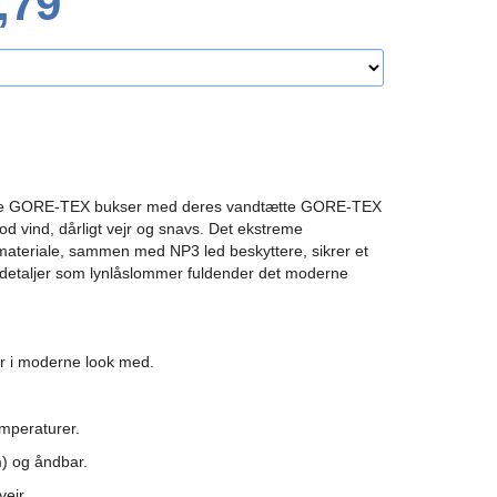
,79
llye GORE-TEX bukser med deres vandtætte GORE-TEX
d vind, dårligt vejr og snavs. Det ekstreme
materiale, sammen med NP3 led beskyttere, sikrer et
e detaljer som lynlåslommer fuldender det moderne
er i moderne look med.
emperaturer.
) og åndbar.
ejr.