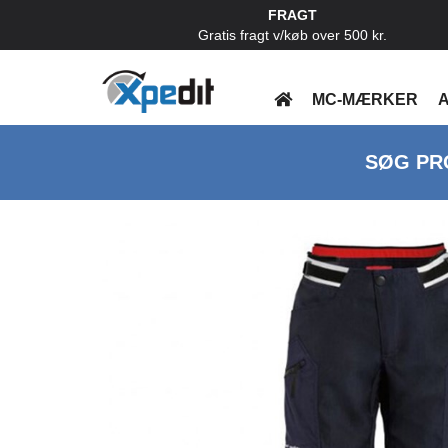
FRAGT
Gratis fragt v/køb over 500 kr.
MC-MÆRKER
A
SØG PR
Previous