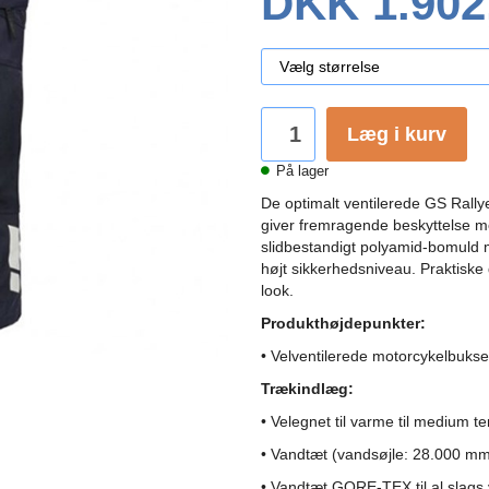
DKK 1.902
Læg i kurv
På lager
De optimalt ventilerede GS Ra
giver fremragende beskyttelse mo
slidbestandigt polyamid-bomuld 
højt sikkerhedsniveau. Praktisk
look.
Produkthøjdepunkter:
• Velventilerede motorcykelbuks
Trækindlæg:
• Velegnet til varme til medium t
• Vandtæt (vandsøjle: 28.000 mm
• Vandtæt GORE-TEX til al slags v