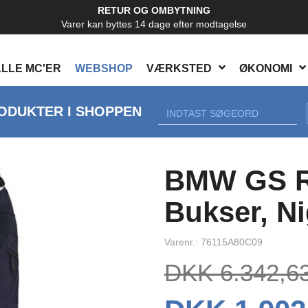
RETUR OG OMBYTNING
Varer kan byttes 14 dage efter modtagelse
LLE MC'ER
WEBSHOP
VÆRKSTED
ØKONOMI
ODUKTER I SHOPPEN
Next
BMW GS R
Bukser, Ni
Varenr.: 76115A80C09
DKK 6.342,6