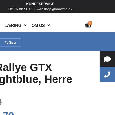
KUNDESERVICE
Tlf: 76 88 56 02 -
webshop@bmwmc.dk
0
LÆRING
OM OS
Søg
allye GTX
ghtblue, Herre
3