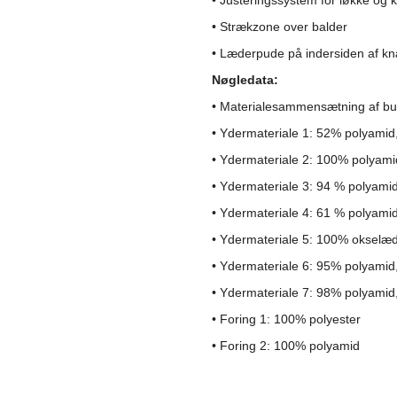
• Justeringssystem for løkke og k
• Strækzone over balder
• Læderpude på indersiden af
​kn
Nøgledata:
• Materialesammensætning af bu
• Ydermateriale 1: 52% polyami
• Ydermateriale 2: 100% polyami
• Ydermateriale 3: 94 % polyamid
• Ydermateriale 4: 61 % polyami
• Ydermateriale 5: 100% okselæ
• Ydermateriale 6: 95% polyamid
• Ydermateriale 7: 98% polyamid
• Foring 1: 100% polyester
• Foring 2: 100% polyamid