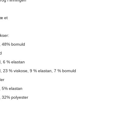
rog i linningen
æ
et
kser:
d, 48% bomuld
d
, 6 % elastan
d, 23 % viskose, 9 % elastan, 7 % bomuld
der
, 5% elastan
, 32% polyester