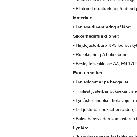
• Ekstremt slidstærkt og åndbar
Materiale:
• Lynlåse til ventilering af låret.
Sikkerhedsfunktioner:
• Højdejusterbare NP3 led besky
• Refleksprint på buksebenet
• Beskyttelsesklasse AA, EN 170
Funktionalitet:
• Lynlåslommer på begge lår.
• Trinløst justerbar buksekant me
• Lynlåsforbindelse: hele vejen ru
• Let justerbar buksebensvidde, 
• Buksebensvidden kan justeres ti
Lynlås: