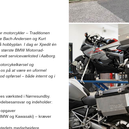
or motorcykler – Traditionen
une Bach-Andersen og Kurt
 hobbyplan. I dag er Xpedit én
s største BMW Motorrad-
nelt serviceværksted i Aalborg.
otorcykelkørsel og
 os på at være en uformel
od opførsel – både internt og i
ores værksted i Nørresundby.
delsesansvar og indeholder:
g opgaver
r BMW og Kawasaki) – kræver
stedets medarbejdere