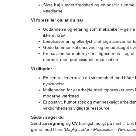
Sikre høj kundetilfredshed og en positiv, rummeli
værdierne
Vi forestiller os, at du har
Uddannelse og erfaring som mekaniker – gern
ikke et krav
Ledelseserfaring eller lyst til at tage ansvar for 
Gode kommunikationsevner og en udpræget evne t
En passion for motorcykler – ligesom os – og et
uformel, men professionel organisation
Vi tilbyder
En central lederrolle i en virksomhed med både h
nyskabelse
Muligheden for at arbejde med topmærker som 
moderne værksted
Et positivt, humoristisk og menneskeligt arbejds
virksomhedens vigtigste ressource
Sådan søger du
Send
ansøgning
og
CV
hurtigst muligt på mail til Erik
gerne med titlen
“Daglig Leder / Mekaniker – Nørresu