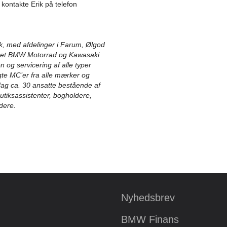
 kontakte Erik på telefon
k, med afdelinger i Farum, Ølgod
seret BMW Motorrad og Kawasaki
n og servicering af alle typer
gte MC’er fra alle mærker og
 dag ca. 30 ansatte bestående af
tiksassistenter, bogholdere,
dere.
Nyhedsbrev
BMW Finans