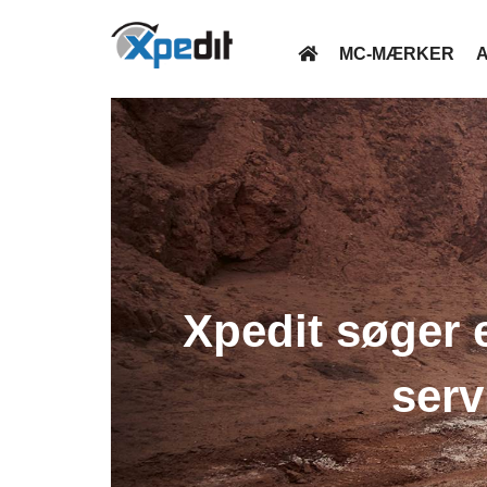
MC-MÆRKER
A
Xpedit søger e
serv