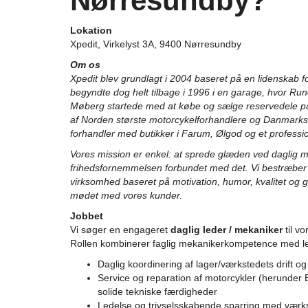
Nørresundby?
Lokation
Xpedit, Virkelyst 3A, 9400 Nørresundby
Om os
Xpedit blev grundlagt i 2004 baseret på en lidenskab f
begyndte dog helt tilbage i 1996 i en garage, hvor R
Møberg startede med at købe og sælge reservedele på
af Norden største motorcykelforhandlere og Danmark
forhandler med butikker i Farum, Ølgod og et professio
Vores mission er enkel: at sprede glæden ved daglig m
frihedsfornemmelsen forbundet med det. Vi bestræber
virksomhed baseret på motivation, humor, kvalitet og g
mødet med vores kunder.
Jobbet
Vi søger en engageret
daglig leder / mekaniker
til v
Rollen kombinerer faglig mekanikerkompetence med le
Daglig koordinering af lager/værkstedets drift o
Service og reparation af motorcykler (herunde
solide tekniske færdigheder
Ledelse og trivselsskabende sparring med værk