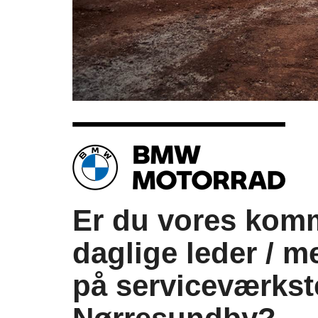
Er du vores ko
daglige leder / m
på serviceværkst