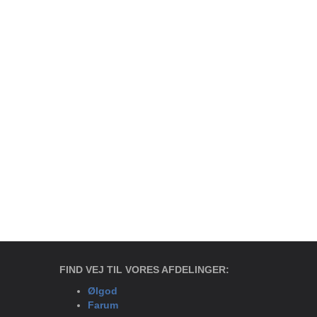
FIND VEJ TIL VORES AFDELINGER:
Ølgod
Farum