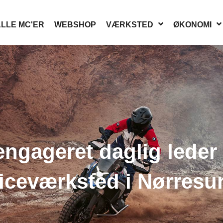
LLE MC'ER
WEBSHOP
VÆRKSTED
ØKONOMI
ngageret daglig leder 
iceværksted i Nørres