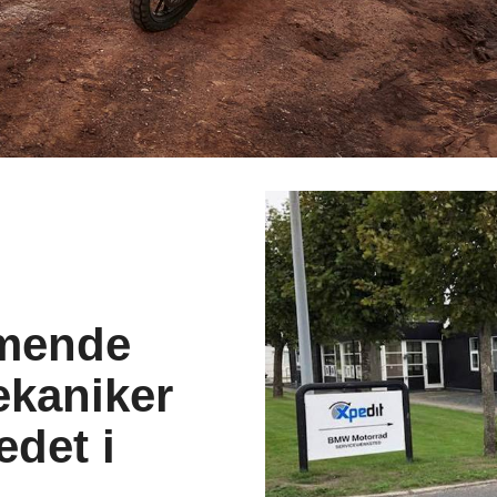
mmende
ekaniker
edet i