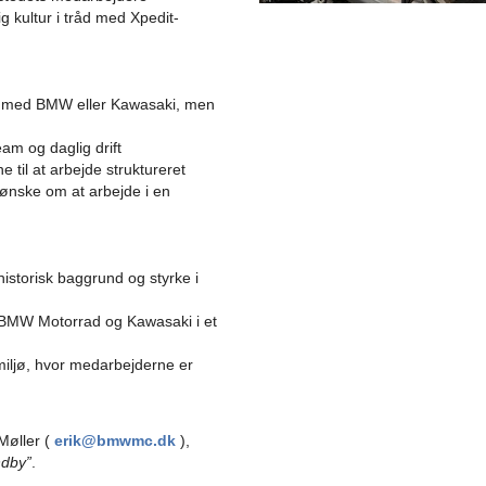
g kultur i tråd med Xpedit-
e med BMW eller Kawasaki, men
team og daglig drift
il at arbejde struktureret
 ønske om at arbejde i en
istorisk baggrund og styrke i
BMW Motorrad og Kawasaki i et
miljø, hvor medarbejderne er
 Møller (
erik@bmwmc.dk
),
ndby”
.