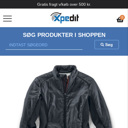
Gratis fragt v/køb over 500 kr.
0
SØG PRODUKTER I SHOPPEN
Søg