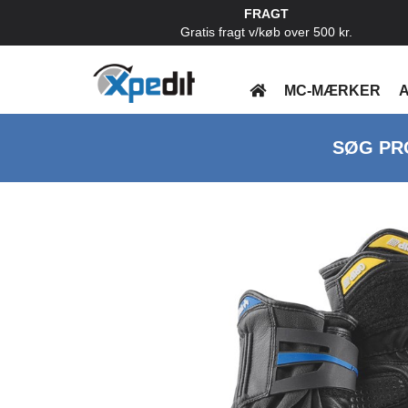
FRAGT
Gratis fragt v/køb over 500 kr.
MC-MÆRKER
A
SØG PR