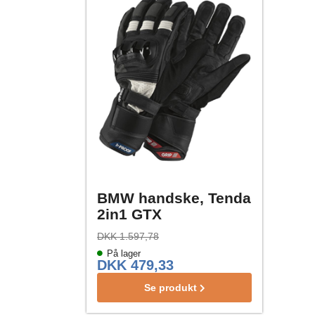
BMW handske, Tenda
2in1 GTX
DKK 1.597,78
På lager
DKK 479,33
Se produkt