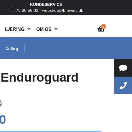
KUNDESERVICE
Tlf: 76 88 56 02 -
webshop@bmwmc.dk
0
LÆRING
OM OS
Søg
 Enduroguard
0
0