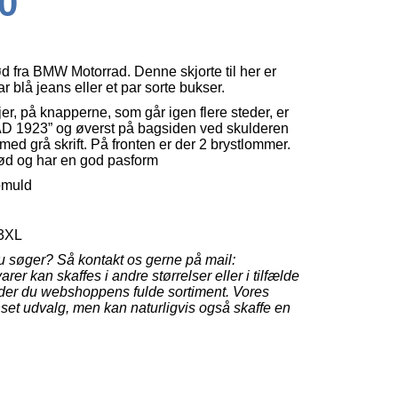
0
rød fra BMW Motorrad. Denne skjorte til her er
ar blå jeans eller et par sorte bukser.
ljer, på knapperne, som går igen flere steder, er
1923” og øverst på bagsiden ved skulderen
grå skrift. På fronten er der 2 brystlommer.
ød og har en god pasform
omuld
 3XL
du søger? Så kontakt os gerne på mail:
arer kan skaffes i andre størrelser eller i tilfælde
nder du webshoppens fulde sortiment. Vores
set udvalg, men kan naturligvis også skaffe en
.