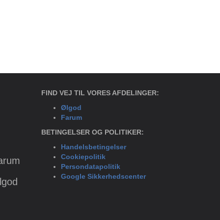
FIND VEJ TIL VORES AFDELINGER:
Ølgod
Farum
BETINGELSER OG POLITIKER:
Handelsbetingelser
Cookiepolitik
Farum
Persondatapolitik
Google Sikkerhedscenter
Ølgod