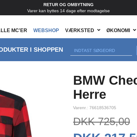
RETUR OG OMBYTNING
Varer kan byttes 14 dage efter modtagelse
LLE MC'ER
WEBSHOP
VÆRKSTED
ØKONOMI
ODUKTER I SHOPPEN
Next
BMW Check
Herre
Varenr.: 76618536705
DKK 725,00