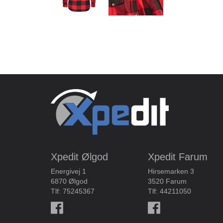
Xpedit Ølgod
Xpedit Farum
Energivej 1
Hirsemarken 3
6870 Ølgod
3520 Farum
Tlf:
75245367
Tlf:
44211050