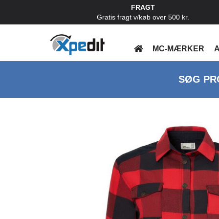
FRAGT
Gratis fragt v/køb over 500 kr.
MC-MÆRKER
A
SØG PR
Previous