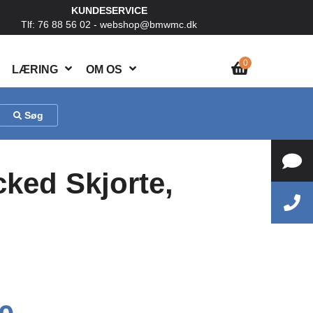
KUNDESERVICE
Tlf: 76 88 56 02 -
webshop@bmwmc.dk
0
LÆRING
OM OS
Søg
ed Skjorte,