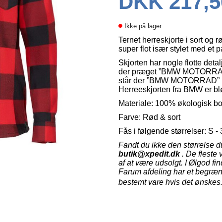
DKK 217,5
Ikke på lager
Ternet herreskjorte i sort og 
super flot især stylet med et p
Skjorten har nogle flotte deta
der præget ”BMW MOTORRAD 
står der ”BMW MOTORRAD” med 
Herreeskjorten fra BMW er bl
Materiale: 100% økologisk b
Farve: Rød & sort
Fås i følgende størrelser: S -
Fandt du ikke den størrelse 
butik@xpedit.dk
. De fleste v
af at være udsolgt.
I Ølgod fi
Farum afdeling har et begræn
bestemt vare hvis det ønskes