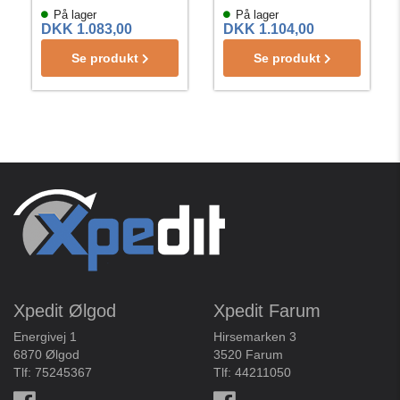
På lager
På lager
DKK 1.083,00
DKK 1.104,00
Se produkt
Se produkt
Xpedit Ølgod
Xpedit Farum
Energivej 1
Hirsemarken 3
6870 Ølgod
3520 Farum
Tlf:
75245367
Tlf:
44211050