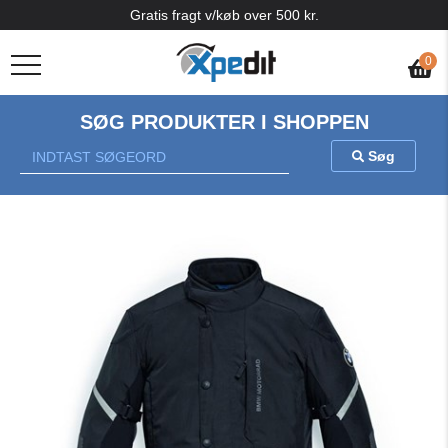
Gratis fragt v/køb over 500 kr.
0
SØG PRODUKTER I SHOPPEN
Søg