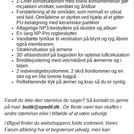
Z-Liner konstruktionen med BMW klimamembran gør
mcjakken vindtæt, vandtæt og åndbar
Forstærkning af de områder, som normalt er udsat
ved fald.
Områderne er styrket ved hjælp af et gitter
PU-belægning med keramiske partikler
Aftagelige NP3-beskyttere på skuldre og albuer
En lang NP-Pro rygbeskytter
Vandtætte lynlåse til ventilation på bryst og ryg åbner
også membranen
Strækindsatser på armene
3D afstandsstof på bagsiden for optimal luftcirkulation
Breddejustering med velcrobånd på ærmerne og i
taljen
2 indvendigebrystlomme, 2 skrå frontlommer og en
stor og en lille lomme bagpå
Reflekterende tryk på ærmer og krav så du er synlig
Fandt du ikke den størrelse du søger?
Så kontakt os gerne
på mail:
butik@xpedit.dk
.
De fleste varer kan skaffes i
andre størrelser eller i tilfælde af at være udsolgt.
I Ølgod finder du webshoppens fulde sortiment.
Vores
Farum afdeling har et begrænset udvalg, men kan