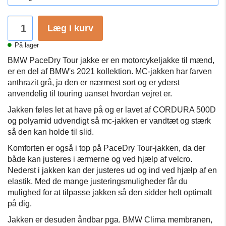
Læg i kurv
På lager
BMW PaceDry Tour jakke er en motorcykeljakke til mænd,
er en del af BMW's 2021 kollektion.
MC-jakken har farven
anthrazit grå, ja den er nærmest sort og er yderst
anvendelig til touring uanset hvordan vejret er.
Jakken føles let at have på og er lavet af CORDURA 500D
og polyamid udvendigt så mc-jakken er vandtæt og stærk
så den kan holde til slid.
Komforten er også i top på PaceDry Tour-jakken, da der
både
kan justeres i ærmerne og ved hjælp af velcro.
Nederst i jakken kan der justeres ud og ind ved hjælp af en
elastik.
Med de mange justeringsmuligheder får du
mulighed for at tilpasse jakken så den sidder helt optimalt
på dig.
Jakken er desuden åndbar pga.
BMW Clima membranen,