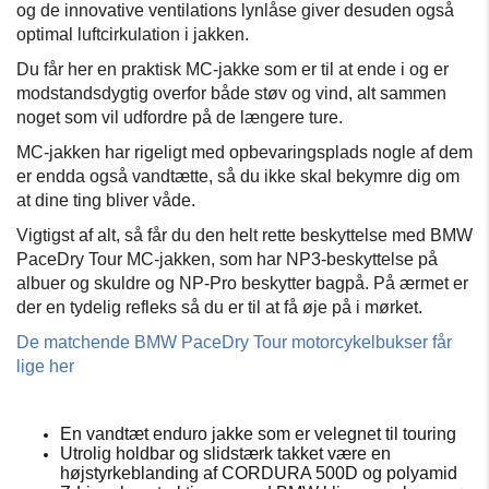
og de innovative ventilations lynlåse giver desuden også
optimal luftcirkulation i jakken.
Du får her en praktisk MC-jakke som er til at ende i og er
modstandsdygtig overfor både støv og vind, alt sammen
noget som vil udfordre på de længere ture.
MC-jakken har rigeligt med opbevaringsplads nogle af dem
er endda også vandtætte, så du ikke skal bekymre dig om
at dine ting bliver våde.
Vigtigst af alt, så får du den helt rette beskyttelse med BMW
PaceDry Tour MC-jakken, som har NP3-beskyttelse på
albuer og skuldre og NP-Pro beskytter bagpå.
På ærmet er
der en tydelig refleks så du er til at få øje på i mørket.
De matchende BMW PaceDry Tour motorcykelbukser får
lige her
En vandtæt enduro jakke som er velegnet til touring
Utrolig holdbar og slidstærk takket være en
højstyrkeblanding af CORDURA 500D og polyamid