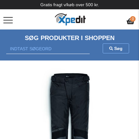
Gratis fragt v/køb over 500 kr.
0
SØG PRODUKTER I SHOPPEN
Søg