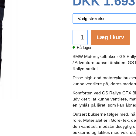
DKK 1.693
Læg i kurv
På lager
BMW Motorcykelbukser GS Rallye
/ Adventure uanset årstiden. GS 
Rallye-sættet.
Disse high-end motorcykelbukser 
kunne ventilere på, deres moder
Komforten ved GS Rallye GTX BM
udviklet til at kunne ventilere, ma
en lynlås på låret, som kan åbnes 
Outsert bukserne følger med, når
rolle. Materialet er i Gore-Tex, de
den vandtæt, modstandsdygtig ove
bukserne og lukkes med velcrobån