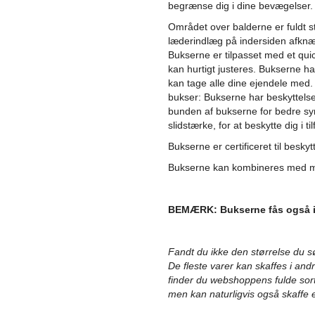
begrænse dig i dine bevægelser.
Området over balderne er fuldt st
læderindlæg på indersiden af​​knæ
Bukserne er tilpasset med et qui
kan hurtigt justeres. Bukserne har
kan tage alle dine ejendele me
bukser: Bukserne har beskyttelse
bunden af ​​bukserne for bedre s
slidstærke, for at beskytte dig i til
Bukserne er certificeret til besk
Bukserne kan kombineres med m
BEMÆRK: Bukserne fås også i s
Fandt du ikke den størrelse du 
De fleste varer kan skaffes i andre
finder du webshoppens fulde sor
men kan naturligvis også skaffe 