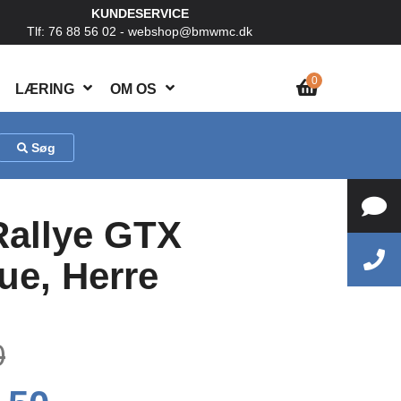
KUNDESERVICE
Tlf: 76 88 56 02 -
webshop@bmwmc.dk
0
LÆRING
OM OS
Søg
allye GTX
ue, Herre
0