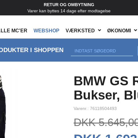
RETUR OG OMBYTNING
Varer kan byttes 14 dage efter modtagelse
LLE MC'ER
WEBSHOP
VÆRKSTED
ØKONOMI
ODUKTER I SHOPPEN
Next
BMW GS R
Bukser, Bl
Varenr.: 76118504493
DKK 5.645,0