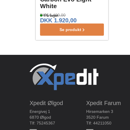
White
DKK 6.400,00
På lager
DKK 1.920,00
Se produkt
Xpedit Ølgod
Xpedit Farum
Energivej 1
Hirsemarken 3
6870 Ølgod
3520 Farum
Tlf:
75245367
Tlf:
44211050