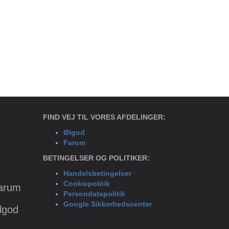
FIND VEJ TIL VORES AFDELINGER:
Ølgod
Farum
BETINGELSER OG POLITIKER:
Handelsbetingelser
Cookiepolitik
Farum
Persondatapolitik
Google Sikkerhedscenter
Ølgod