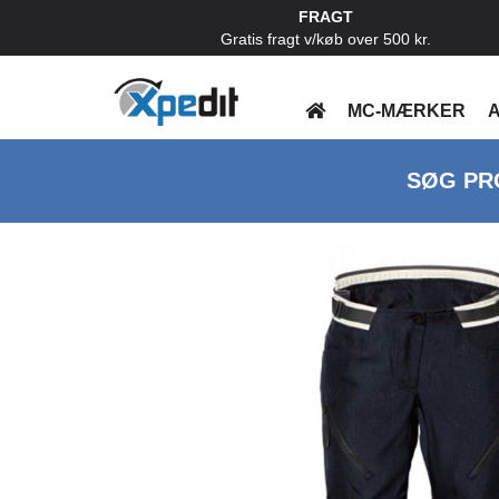
FRAGT
Gratis fragt v/køb over 500 kr.
MC-MÆRKER
A
SØG PR
Previous