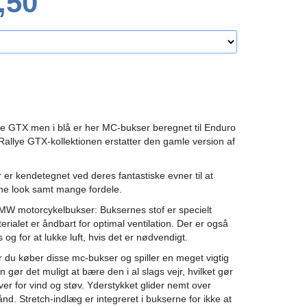
,50
 GTX men i blå er her MC-bukser beregnet til Enduro
Rallye GTX-kollektionen erstatter den gamle version af
er kendetegnet ved deres fantastiske evner til at
ne look samt mange fordele.
W motorcykelbukser: Buksernes stof er specielt
terialet er åndbart for optimal ventilation. Der er også
og for at lukke luft, hvis det er nødvendigt.
 du køber disse mc-bukser og spiller en meget vigtig
n gør det muligt at bære den i al slags vejr, hvilket gør
r for vind og støv. Yderstykket glider nemt over
d. Stretch-indlæg er integreret i bukserne for ikke at