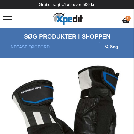
Gratis fragt v/køb over 500 kr.
0
SØG PRODUKTER I SHOPPEN
Søg
Previous
Nex