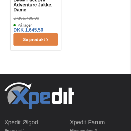
Adventure Jakke,
Dame
DKK 5.485,00
På lager
DKK 1.645,50
Se produkt
Xpedit Ølgod
Xpedit Farum
Energivej 1
Hirsemarken 3