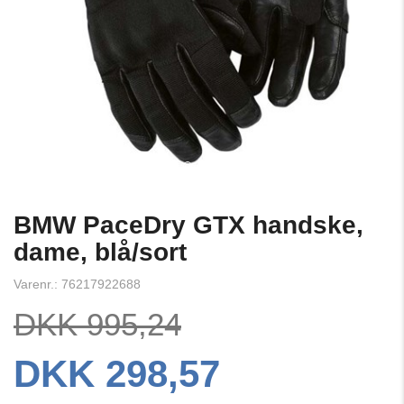
BMW PaceDry GTX handske,
dame, blå/sort
Varenr.: 76217922688
DKK 995,24
DKK 298,57