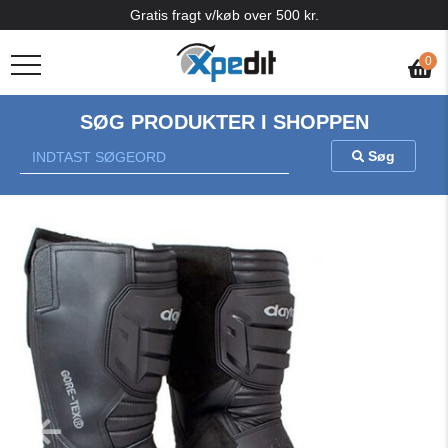
Gratis fragt v/køb over 500 kr.
0
SØG PRODUKTER I SHOPPEN
Søg
Previous
Nex