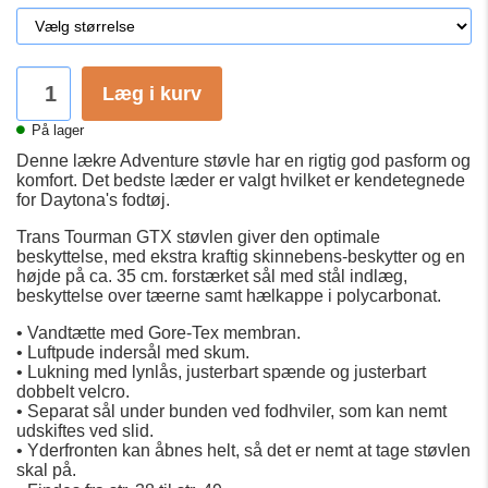
Læg i kurv
På lager
Denne lækre Adventure støvle har en rigtig god pasform og
komfort. Det bedste læder er valgt hvilket er kendetegnede
for Daytona's fodtøj.
Trans Tourman GTX støvlen giver den optimale
beskyttelse, med ekstra kraftig skinnebens-beskytter og en
højde på ca. 35 cm. forstærket sål med stål indlæg,
beskyttelse over tæerne samt hælkappe i polycarbonat.
• Vandtætte med Gore-Tex membran.
• Luftpude indersål med skum.
• Lukning med lynlås, justerbart spænde og justerbart
dobbelt velcro.
• Separat sål under bunden ved fodhviler, som kan nemt
udskiftes ved slid.
• Yderfronten kan åbnes helt, så det er nemt at tage støvlen
skal på.