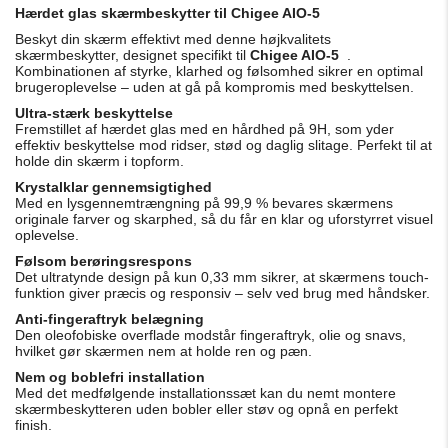
Hærdet glas skærmbeskytter til Chigee AIO-5
Beskyt din skærm effektivt med denne højkvalitets
skærmbeskytter, designet specifikt til
Chigee AIO-5
.
Kombinationen af ​​​​styrke, klarhed og følsomhed sikrer en optimal
brugeroplevelse – uden at gå på kompromis med beskyttelsen.
Ultra-stærk beskyttelse
Fremstillet af hærdet glas med en hårdhed på 9H, som yder
effektiv beskyttelse mod ridser, stød og daglig slitage. Perfekt til at
holde din skærm i topform.
Krystalklar gennemsigtighed
Med en lysgennemtrængning på 99,9 % bevares skærmens
originale farver og skarphed, så du får en klar og uforstyrret visuel
oplevelse.
Følsom berøringsrespons
Det ultratynde design på kun 0,33 mm sikrer, at skærmens touch-
funktion giver præcis og responsiv – selv ved brug med håndsker.
Anti-fingeraftryk belægning
Den oleofobiske overflade modstår fingeraftryk, olie og snavs,
hvilket gør skærmen nem at holde ren og pæn.
Nem og boblefri installation
Med det medfølgende installationssæt kan du nemt montere
skærmbeskytteren uden bobler eller støv og opnå en perfekt
finish.