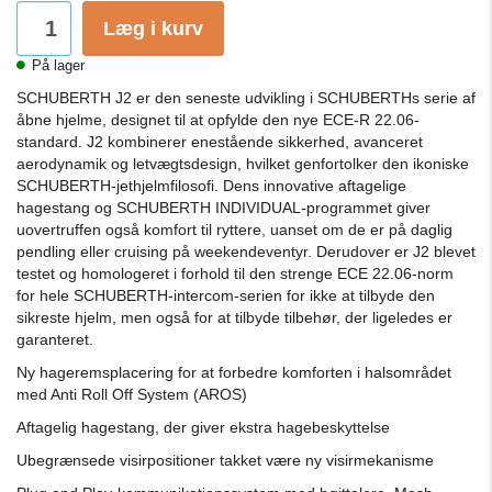
Læg i kurv
På lager
SCHUBERTH J2 er den seneste udvikling i SCHUBERTHs serie af
åbne hjelme, designet til at opfylde den nye ECE-R 22.06-
standard. J2 kombinerer enestående sikkerhed, avanceret
aerodynamik og letvægtsdesign, hvilket genfortolker den ikoniske
SCHUBERTH-jethjelmfilosofi. Dens innovative aftagelige
hagestang og SCHUBERTH INDIVIDUAL-programmet giver
uovertruffen også komfort til ryttere, uanset om de er på daglig
pendling eller cruising på weekendeventyr. Derudover er J2 blevet
testet og homologeret i forhold til den strenge ECE 22.06-norm
for hele SCHUBERTH-intercom-serien for ikke at tilbyde den
sikreste hjelm, men også for at tilbyde tilbehør, der ligeledes er
garanteret.
Ny hageremsplacering for at forbedre komforten i halsområdet
med Anti Roll Off System (AROS)
Aftagelig hagestang, der giver ekstra hagebeskyttelse
Ubegrænsede visirpositioner takket være ny visirmekanisme