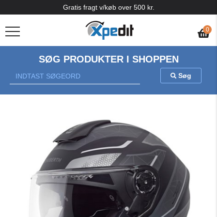
Gratis fragt v/køb over 500 kr.
0
SØG PRODUKTER I SHOPPEN
Søg