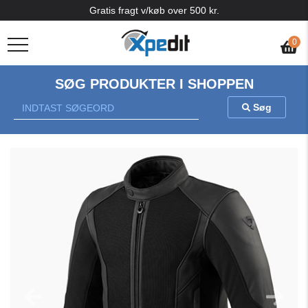
Gratis fragt v/køb over 500 kr.
0
SØG PRODUKTER I SHOPPEN
Søg
Previous
Nex