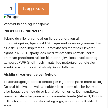
Læg i kurv
På lager
Vandtæt læder- og meshjakke
PRODUKT BESKRIVELSE
Teknik, du ville forvente af en fjerde generation af
motorcykeljakke, Ignition 4 H20 tager multi-sæson ydeevne til sit
højeste. Urban-inspirerede, førsteklasses materialer leverer
signatur REV'IT! sporty look med tre-sæsons komfort, herre
premium panelkonstruktion blander højkvalitets okselæder og
tætvævet PWR|Shell mesh – naturlige materialer og tekstiler
kombineret for maksimal slidstyrke og luftstrøm.
Alsidig til varierende vejrforhold
Til uforudsigelige forhold forude gør lag denne jakke mere alsidig.
Du skal blot lyne dit valg af pakbar liner - termisk eller hydratex
eller begge dele - og du er klar til elementerne. Den vandtætte
liners geniale mikroporer er 2 nanometer brede (det er 0,000002
millimeter) - for at modstå vind og regn, mindre er helt sikkert
mere.