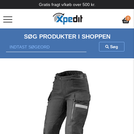
Gratis fragt v/køb over 500 kr.
0
SØG PRODUKTER I SHOPPEN
Søg
Previous
Nex