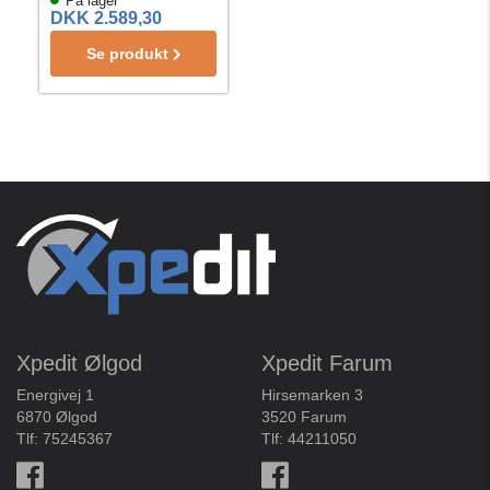
På lager
DKK 2.589,30
Se produkt
Xpedit Ølgod
Xpedit Farum
Energivej 1
Hirsemarken 3
6870 Ølgod
3520 Farum
Tlf:
75245367
Tlf:
44211050