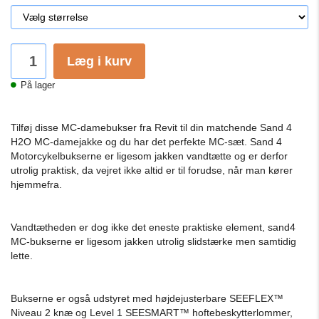
Læg i kurv
På lager
Tilføj disse MC-damebukser fra Revit til din matchende Sand 4
H2O MC-damejakke og du har det perfekte MC-sæt. Sand 4
Motorcykelbukserne er ligesom jakken vandtætte og er derfor
utrolig praktisk, da vejret ikke altid er til forudse, når man kører
hjemmefra.
Vandtætheden er dog ikke det eneste praktiske element, sand4
MC-bukserne er ligesom jakken utrolig slidstærke men samtidig
lette.
Bukserne er også udstyret med højdejusterbare SEEFLEX™
Niveau 2 knæ og Level 1 SEESMART™ hoftebeskytterlommer,