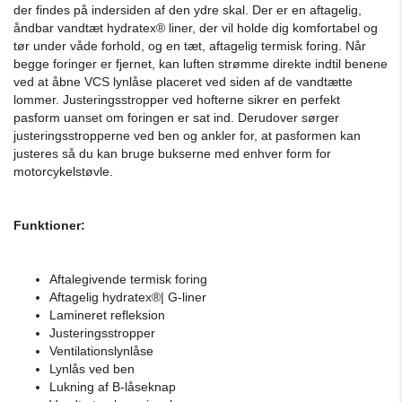
der findes på indersiden af ​​den ydre skal. Der er en aftagelig,
åndbar vandtæt hydratex® liner, der vil holde dig komfortabel og
tør under våde forhold, og en tæt, aftagelig termisk foring. Når
begge foringer er fjernet, kan luften strømme direkte indtil benene
ved at åbne VCS lynlåse placeret ved siden af ​​de vandtætte
lommer. Justeringsstropper ved hofterne sikrer en perfekt
pasform uanset om foringen er sat ind. Derudover sørger
justeringsstropperne ved ben og ankler for, at pasformen kan
justeres så du kan bruge bukserne med enhver form for
motorcykelstøvle.
Funktioner:
Aftalegivende termisk foring
Aftagelig hydratex®| G-liner
Lamineret refleksion
Justeringsstropper
Ventilationslynlåse
Lynlås ved ben
Lukning af B-låseknap