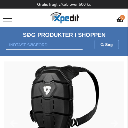
Gratis fragt v/køb over 500 kr.
0
SØG PRODUKTER I SHOPPEN
Søg
Previous
Nex