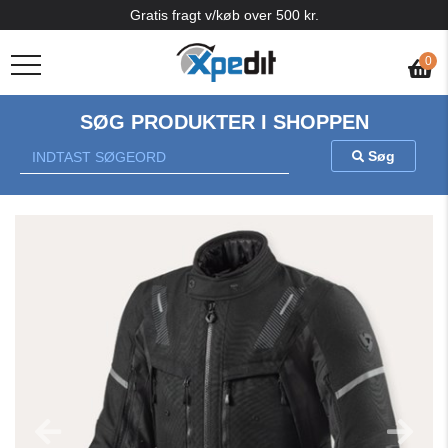
Gratis fragt v/køb over 500 kr.
0
SØG PRODUKTER I SHOPPEN
Søg
Previous
Nex