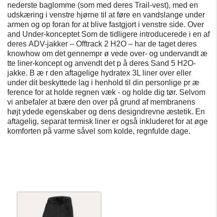
nederste baglomme (som med deres Trail-vest), med en
udskæring i venstre hjørne til at føre en vandslange under
armen og op foran for at blive fastgjort i venstre side. Over
and Under-konceptet Som de tidligere introducerede i en af
​deres
ADV-jakker
–
Offtrack 2 H2O
–
har de taget deres
knowhow om det gennempr
ø
vede over- og undervandt
æ
tte liner-koncept og anvendt det p
å
deres Sand 5 H2O-
jakke. B
æ
r den aftagelige hydratex 3L liner over eller
under dit beskyttede lag i henhold til din personlige pr
æ
ference for at holde regnen væk - og holde dig tør. Selvom
vi anbefaler at bære den over på grund af membranens
højt ydede egenskaber og dens designdrevne æstetik. En
aftagelig, separat termisk liner er også inkluderet for at øge
komforten på varme såvel som kolde, regnfulde dage.