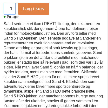
Læg i kurv
På lager
Sand-serien er et ikon i REV'IT! lineup, der inkarnerer en
karakteristisk stil, der gennem årene har defineret rejser
inden for motorcykelindustrien. Den arv fortsætter med
Sand 5 H2O-jakken. Den seneste udgave af Sand-serien
repræsenterer en evolution snarere end en revolution.
Denne ændring er præget af små tweaks og justeringer,
der har til formål at forbedre dens samlede ydeevne. Sand
5-jakken (som en del af Sand 5-outfittet med matchende
bukser) er stadig lige så relevant i dag, som den var i 15 år
siden. Når man laver Sand 5, opnås en hårfin balance, der
hylder fortiden, mens man ser mod fremtiden. Skiftende
stilarter Sand 5 H2O-jakken får en lidt mere sportsdrevet
karakter sammenlignet med Sand 4. Efterhånden som
adventurecyklerne bliver mere sportscentrerede og
dynamiske, afspejler Sand 5 H2O dette brancheskifte.
Sand 5 H2O-jakken, der matcher sportens hurtige natur og
tørsten efter det ukendte, smelter til genrer sammen i én.
Ydermere er jakken en hydreringspakke forberedt i den