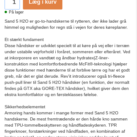
Læg i kurv
På lager
Sand 5 H2O er go-to-handskerne til rytteren, der ikke lader grå
himmel og muligheden for regn stå i vejen for deres køreplaner.
Et stærkt fundament
Disse håndsker er udviklet specielt til at køre på vej eller i terræn
under ustabile vejrforhold i foråret, sommeren eller efteråret. Ved
at inkorporere en vandtæt og åndbar hydratex|Z-liner-
konstruktion med komfortforbedrende McFit®-teknologi hjælper
disse funktioner med hænderne til at forblive tørre og har et godt
greb, når det er glat derude. Rev'it introducerer også tri-fleece
push-pull liner til Sand 5 H2O håndsker (en funktion, der normalt
findes på GTX aka GORE-TEX håndsker), hvilket giver dem den
ekstra komfortfaktor og en førsteklasses følelse.
Sikkerhedselementet
Armoring hands kommer i mange former med Sand 5 H2O
handskerne. De mest fremtrædende er den hårde kno sammen
med TPU-tommelbeskytteren og håndfladeskyderen. TPR
fingerknoer, forstærkninger ved håndfladen, en kombination af