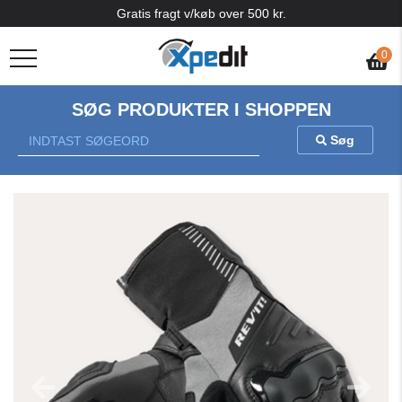
Gratis fragt v/køb over 500 kr.
0
SØG PRODUKTER I SHOPPEN
Søg
Previous
Nex