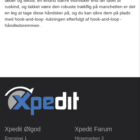
læder og tekstil, en endnu større visirvisker end før lavet af
ruskind, og takket være den robuste trækflig på manchetten er det
en leg at tage disse håndsker på, og du kan sikre dem på plads
med hook-and-loop
-lukningen efterfulgt af hook-and-loop
-
håndledsremmen
.
Xpedit Ølgod
Xpedit Farum
Energivej 1
Hirsemarken 3