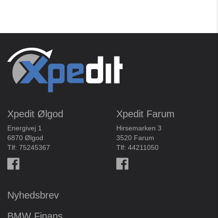
Xpedit Ølgod
Xpedit Farum
Energivej 1
Hirsemarken 3
6870 Ølgod
3520 Farum
Tlf:
75245367
Tlf:
44211050
Nyhedsbrev
BMW Finans