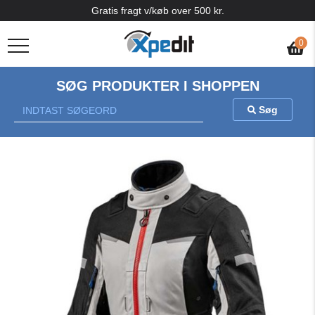
Gratis fragt v/køb over 500 kr.
0
SØG PRODUKTER I SHOPPEN
Søg
Previous
Nex