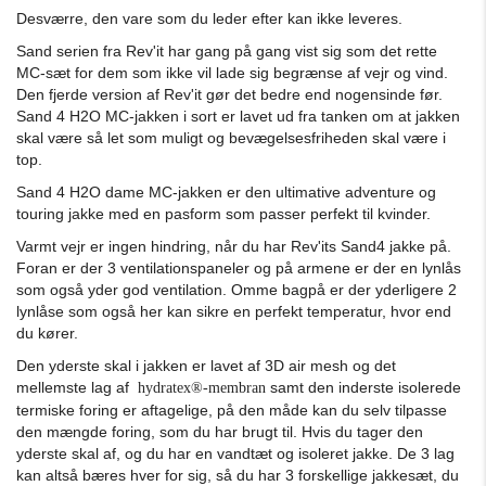
Desværre, den vare som du leder efter kan ikke leveres.
Sand serien fra Rev'it har gang på gang vist sig som det rette
MC-sæt for dem som ikke vil lade sig begrænse af vejr og vind.
Den fjerde version af Rev'it gør det bedre end nogensinde før.
Sand 4 H2O MC-jakken i sort er lavet ud fra tanken om at jakken
skal være så let som muligt og bevægelsesfriheden skal være i
top.
Sand 4 H2O dame MC-jakken er den ultimative adventure og
touring jakke med en pasform som passer perfekt til kvinder.
Varmt vejr er ingen hindring, når du har Rev'its Sand4 jakke på.
Foran er der 3 ventilationspaneler og på armene er der en lynlås
som også yder god ventilation. Omme bagpå er der yderligere 2
lynlåse som også her kan sikre en perfekt temperatur, hvor end
du kører.
Den yderste skal i jakken er lavet af 3D air mesh og det
mellemste lag af
samt den inderste isolerede
hydratex®-membran
termiske foring er aftagelige, på den måde kan du selv tilpasse
den mængde foring, som du har brugt til. Hvis du tager den
yderste skal af, og du har en vandtæt og isoleret jakke. De 3 lag
kan altså bæres hver for sig, så du har 3 forskellige jakkesæt, du