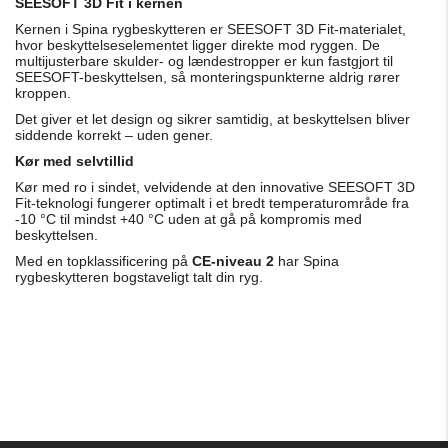
SEESOFT 3D Fit i kernen
Kernen i Spina rygbeskytteren er SEESOFT 3D Fit-materialet,
hvor beskyttelseselementet ligger direkte mod ryggen. De
multijusterbare skulder- og lændestropper er kun fastgjort til
SEESOFT-beskyttelsen, så monteringspunkterne aldrig rører
kroppen.
Det giver et let design og sikrer samtidig, at beskyttelsen bliver
siddende korrekt – uden gener.
Kør med selvtillid
Kør med ro i sindet, velvidende at den innovative SEESOFT 3D
Fit-teknologi fungerer optimalt i et bredt temperaturområde fra
-10 °C til mindst +40 °C uden at gå på kompromis med
beskyttelsen.
Med en topklassificering på
CE-niveau 2
har Spina
rygbeskytteren bogstaveligt talt din ryg.