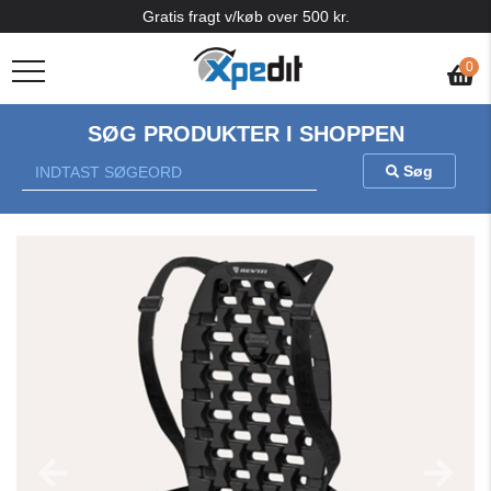
Gratis fragt v/køb over 500 kr.
0
SØG PRODUKTER I SHOPPEN
Søg
Previous
Nex