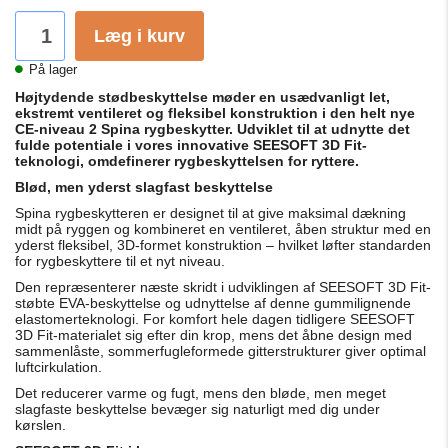
Læg i kurv
På lager
Højtydende stødbeskyttelse møder en usædvanligt let,
ekstremt ventileret og fleksibel konstruktion i den helt nye
CE-niveau 2 Spina rygbeskytter. Udviklet til at udnytte det
fulde potentiale i vores innovative SEESOFT 3D Fit-
teknologi, omdefinerer rygbeskyttelsen for ryttere.
Blød, men yderst slagfast beskyttelse
Spina rygbeskytteren er designet til at give maksimal dækning
midt på ryggen og kombineret en ventileret, åben struktur med en
yderst fleksibel, 3D-formet konstruktion – hvilket løfter standarden
for rygbeskyttere til et nyt niveau.
Den repræsenterer næste skridt i udviklingen af ​​SEESOFT 3D Fit-
støbte EVA-beskyttelse og udnyttelse af denne gummilignende
elastomerteknologi. For komfort hele dagen tidligere SEESOFT
3D Fit-materialet sig efter din krop, mens det åbne design med
sammenlåste, sommerfugleformede gitterstrukturer giver optimal
luftcirkulation.
Det reducerer varme og fugt, mens den bløde, men meget
slagfaste beskyttelse bevæger sig naturligt med dig under
kørslen.