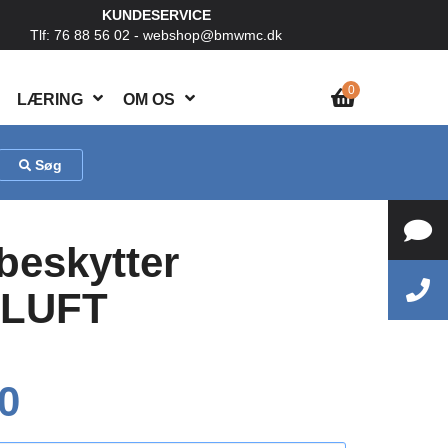
KUNDESERVICE
Tlf: 76 88 56 02 -
webshop@bmwmc.dk
0
LÆRING
OM OS
Søg
beskytter
 LUFT
0