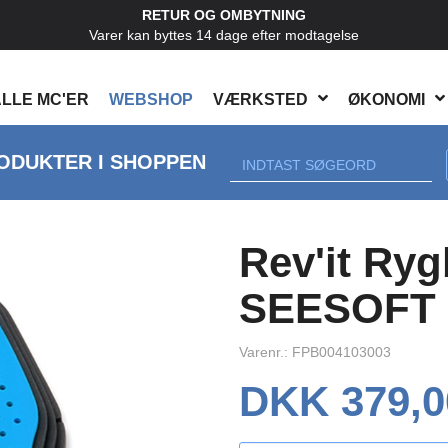
RETUR OG OMBYTNING
Varer kan byttes 14 dage efter modtagelse
LLE MC'ER
WEBSHOP
VÆRKSTED
ØKONOMI
ODUKTER I SHOPPEN
Rev'it Ryg
SEESOFT
Varenr.: FPB004103003
DKK 379,0