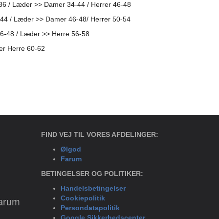
-36 / Læder >> Damer 34-44 / Herrer 46-48
-44 / Læder >> Damer 46-48/ Herrer 50-54
46-48 / Læder >> Herre 56-58
er Herre 60-62
FIND VEJ TIL VORES AFDELINGER:
Ølgod
Farum
BETINGELSER OG POLITIKER:
Handelsbetingelser
Cookiepolitik
Farum
Persondatapolitik
Google Sikkerhedscenter