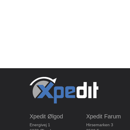
Xpedit Ølgod
Xpedit Farum
Energivej 1
Hirsemarken 3