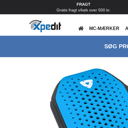
FRAGT
Gratis fragt v/køb over 500 kr.
MC-MÆRKER
A
SØG PR