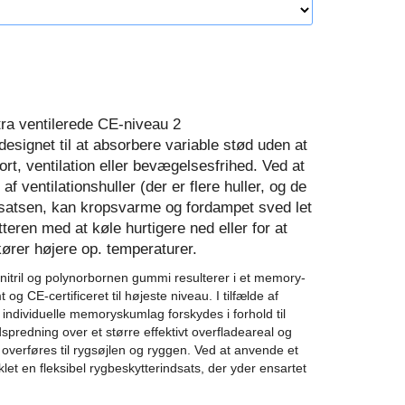
ra ventilerede CE-niveau 2
designet til at absorbere variable stød uden at
t, ventilation eller bevægelsesfrihed.
Ved at
 ​​ventilationshuller (der er flere huller, og de
ndsatsen, kan kropsvarme og fordampet sved let
tteren med at køle hurtigere ned eller for at
kører højere op.
temperaturer.
nitril og polynorbornen gummi resulterer i et memory-
og CE-certificeret til højeste niveau.
I tilfælde af
e individuelle memoryskumlag forskydes i forhold til
dspredning over et større effektivt overfladeareal og
overføres til rygsøjlen og ryggen.
Ved at anvende et
klet en fleksibel rygbeskytterindsats, der yder ensartet