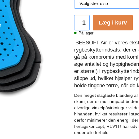
Læg i kurv
På lager
SEESOFT Air er vores ekst
rygbeskytterindsats, der er 
gå på kompromis med komfor
øge antallet og hyppigheden af
er større!) i rygbeskytteri
slippe ud, hvilket hjælper ry
holde tingene tørre, når de 
Den meget slagfaste blanding af 
skum, der er multi-impact-bedømt 
alvorlige vinkelpåvirkninger vil d
hinanden, hvilket resulterer i stø
derfor minimerer den energi, der 
flerlagskoncept, REV'IT!
har udvi
under alle forhold.