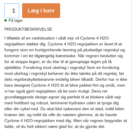
Læg i kurv
På lager
PRODUKTBESKRIVELSE
I tilfælde af en nødsituation i vådt vejr vil Cyclone 4 H2O-
regnjakken dække dig.
Cyclone 4 H2O-regnjakken er lavet til at
fungere som en hurtigvirkende løsning på pludselige regnskyl og
kommer i en let tilgængelig bæretaske.
Når regnen beslutter sig
for at stoppe legen, er du klar til at genoptage legen på få
øjeblikke.
Forsikring mod ubehag i regnskyl Som en forsikring
mod ubehag i regnskyl behøver du ikke tænke på dit regntøj, før
dets regnbeskyttelsesevne endelig bliver tilkaldt.
Derfor har vi ikke
bare designet Cyclone 4 H2O til at blive pakket fint og småt, men
vi har også gjort regnjakken så let som muligt.
Dens ret
grundlæggende design egner sig perfekt til at blokere vådt vejr
med holdbart og robust, lamineret hydratex uden at tynge dig
eller din cykel ned.
Du skal blot opbevare den et sted, indtil tiden
kræver det, og indtil da ville du næsten glemme, at du havde
Cyclone 4 H2O-regnjakken med dig.
Men når regnen begynder at
falde, vil du helt sikkert være glad for, at du gjorde det.