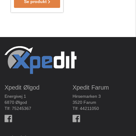
Se produkt
Xpedit Ølgod
Xpedit Farum
Energivej 1
Hirsemarken 3
6870 Ølgod
3520 Farum
Tlf:
75245367
Tlf:
44211050