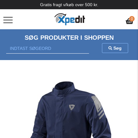
Gratis fragt v/køb over 500 kr.
0
SØG PRODUKTER I SHOPPEN
Søg
Previous
Nex