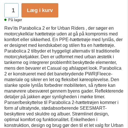
Læg i kurv
På lager
Rev'its Parabolica 2 er for Urban Riders , der søger en
motorcykelklar hættetrøje uden at gå på kompromis med
komfort eller sikkerhed. En PPE-hættetrøje med lynlås, der
er
designet med kendskabet og stilen fra en hættetrøje.
Parabolica 2 tilbyder et hyggeligt alternativ til traditionelle
motorcykeljakker. Den er udformet med urban æstetik i
tankerne og integrerer problemfrit beskyttede elementer,
mens den bevarer et Casual
og afslappet look. Parabolica
2 er konstrueret med det banebrydende PWR|Fleece-
materiale og sikrer en let og fleksibel køreoplevelse. Den
slanke spole lynlås forbedrer mobiliteten, så ryttere kan
manøvrere ubesværet gennem byens gader. Reflekterende
detaljer på jakken øger synligheden i mørke timer.
Panser/beskyttelse til Parabolica 2-hættetrøjen kommer i
form af ultratynde, stødabsorberende SEESMART-
beskyttere ved skuldre og albuer. Strømlinet design,
optimal komfort og funktionalitet. Enkelheden i
konstruktion, design og brug gør den til et let valg for Urban