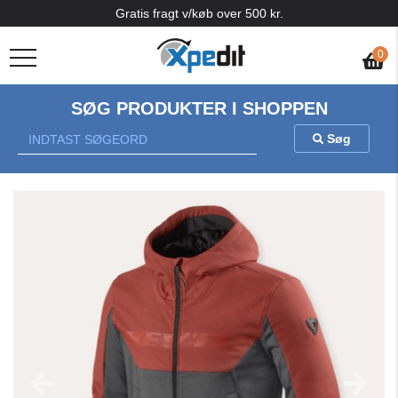
Gratis fragt v/køb over 500 kr.
0
SØG PRODUKTER I SHOPPEN
Søg
Previous
Nex