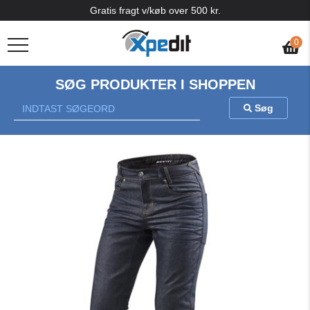
Gratis fragt v/køb over 500 kr.
0
SØG PRODUKTER I SHOPPEN
Søg
Previous
Nex