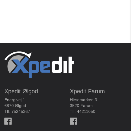
Xpedit Ølgod
Xpedit Farum
Energivej 1
Hirsemarken 3
6870 Ølgod
3520 Farum
Tlf:
75245367
Tlf:
44211050