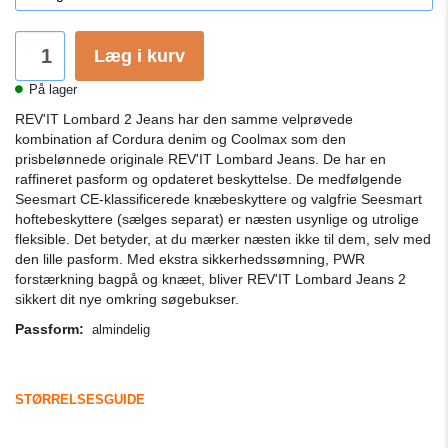
Læg i kurv
På lager
REV'IT Lombard 2 Jeans har den samme velprøvede
kombination af Cordura denim og Coolmax som den
prisbelønnede originale REV'IT Lombard Jeans. De har en
raffineret pasform og opdateret beskyttelse. De medfølgende
Seesmart CE-klassificerede knæbeskyttere og valgfrie Seesmart
hoftebeskyttere (sælges separat) er næsten usynlige og utrolige
fleksible. Det betyder, at du mærker næsten ikke til dem, selv med
den lille pasform. Med ekstra sikkerhedssømning, PWR
forstærkning bagpå og knæet, bliver REV'IT Lombard Jeans 2
sikkert dit nye omkring søgebukser.
Passform:
almindelig
STØRRELSESGUIDE