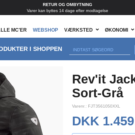
RETUR OG OMBYTNING
Varer kan byttes 14 dage efter modtagelse
LLE MC'ER
WEBSHOP
VÆRKSTED
ØKONOMI
ODUKTER I SHOPPEN
Rev'it Ja
Sort-Grå
Varenr.: FJT3561050XXL
DKK 1.459