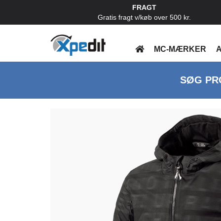
FRAGT
Gratis fragt v/køb over 500 kr.
MC-MÆRKER
A
SØG PR