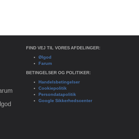
FIND VEJ TIL VORES AFDELINGER:
Ølgod
Farum
BETINGELSER OG POLITIKER:
Handelsbetingelser
Cookiepolitik
Farum
Persondatapolitik
Google Sikkerhedscenter
Ølgod