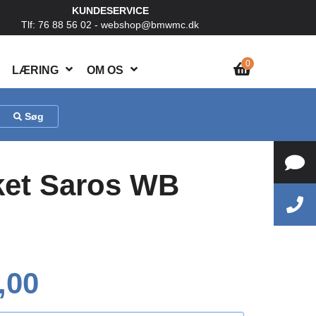
KUNDESERVICE
Tlf: 76 88 56 02 -
webshop@bmwmc.dk
0
LÆRING
OM OS
Søg
cket Saros WB
,00