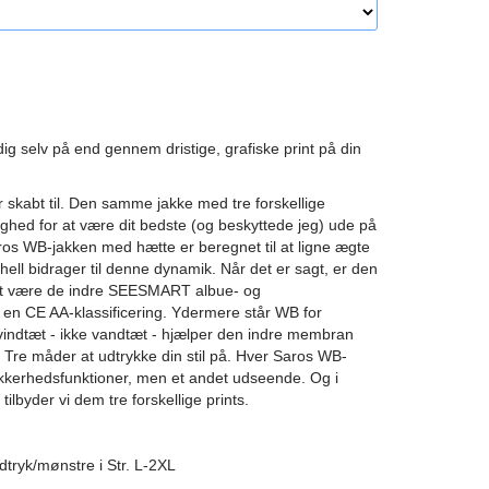
ig selv på end gennem dristige, grafiske print på din
 skabt til. Den samme jakke med tre forskellige
ulighed for at være dit bedste (og beskyttede jeg) ude på
ros WB-jakken med hætte er beregnet til at ligne ægte
hell bidrager til denne dynamik. Når det er sagt, er den
akket være de indre SEESMART albue- og
n CE AA-klassificering. Ydermere står WB for
vindtæt - ikke vandtæt - hjælper den indre membran
Tre måder at udtrykke din stil på. Hver Saros WB-
erhedsfunktioner, men et andet udseende. Og i
tilbyder vi dem tre forskellige prints.
udtryk/mønstre i Str. L-2XL