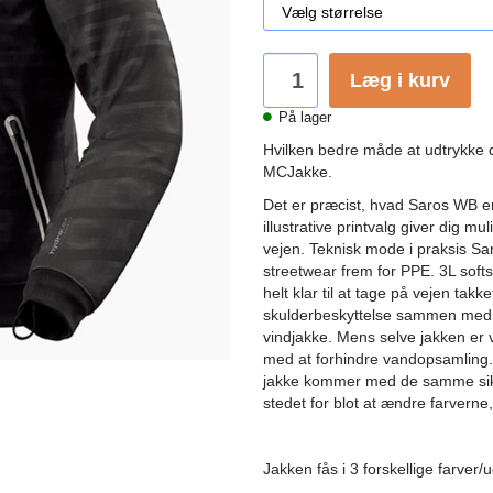
Læg i kurv
På lager
Hvilken bedre måde at udtrykke d
MCJakke.
Det er præcist, hvad Saros WB er
illustrative printvalg giver dig m
vejen. Teknisk mode i praksis Sa
streetwear frem for PPE. 3L softs
helt klar til at tage på vejen t
skulderbeskyttelse sammen med e
vindjakke. Mens selve jakken er 
med at forhindre vandopsamling. 
jakke kommer med de samme sikk
stedet for blot at ændre farverne, 
Jakken fås i 3 forskellige farver/