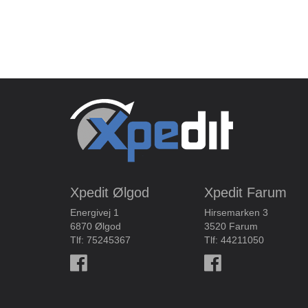
Xpedit Ølgod
Xpedit Farum
Energivej 1
Hirsemarken 3
6870 Ølgod
3520 Farum
Tlf:
75245367
Tlf:
44211050