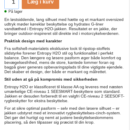
Læg i kurv
På lager
En løstsiddende, lang silhuet med hætte og et markant oversized
udtryk møder køreklar beskyttelse og hydratex G-liner
vandtæthed i Entropy H2O-jakken. Resultatet er en jakke, der
bringer outdoor-inspireret stil direkte ind i motorcykelverdenen.
Praktisk design med karakter
Fra softshell-materialets eksklusive look til ripstop-stoffets
slidstyrke forener Entropy H2O stil og funktionalitet i perfekt
balance. Den længere og løsere pasform øger både komfort og
bevægelsesfrihed, mens de store, kantede lommer foran og
bagpå giver generøs opbevaringsplads til dine vigtigste ejendele.
Det skaber et design, der både er markant og målrettet.
Stil uden at gå på kompromis med sikkerheden
Entropy H2O er klassificeret til klasse AA og leveres med næsten
umærkelige CE-niveau 1 SEESMART-beskyttere som standard.
Jakken er desuden forberedt til en valgfri CE-niveau 2 SEESOFT-
rygbeskytter for ekstra beskyttelse.
For at sikre optimal pasform – selv med den løsere silhuet – er
jakken udstyret med et innovativt rygbeskyttelses-cinch-system.
Det gør det hurtigt og nemt at justere beskyttelseslommens
placering, så den tilpasser sig præcist til din krop.