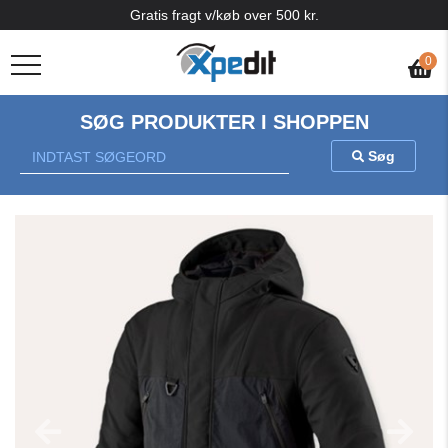
Gratis fragt v/køb over 500 kr.
0
SØG PRODUKTER I SHOPPEN
Søg
Previous
Nex