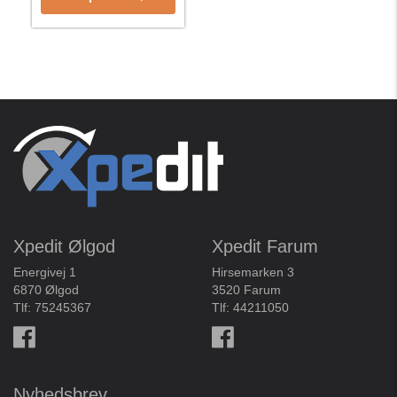
Xpedit Ølgod
Xpedit Farum
Energivej 1
Hirsemarken 3
6870 Ølgod
3520 Farum
Tlf:
75245367
Tlf:
44211050
Nyhedsbrev